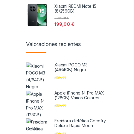
Xiaomi REDMI Note 15
(8/256GB)
239,00
€
199,00
€
Valoraciones recientes
Xiaomi POCO M3
(4/64GB) Negro
Valorado en
5
de 5
Apple iPhone 14 Pro MAX
(128GB) Varios Colores
Valorado en
5
de 5
Freidora dietética Cecofry
Deluxe Rapid Moon