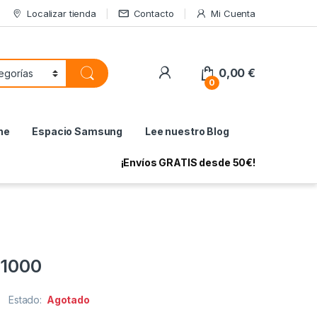
Localizar tienda
Contacto
Mi Cuenta
My Account
0,00
€
0
ne
Espacio Samsung
Lee nuestro Blog
¡Envíos GRATIS desde 50€!
 1000
Estado:
Agotado