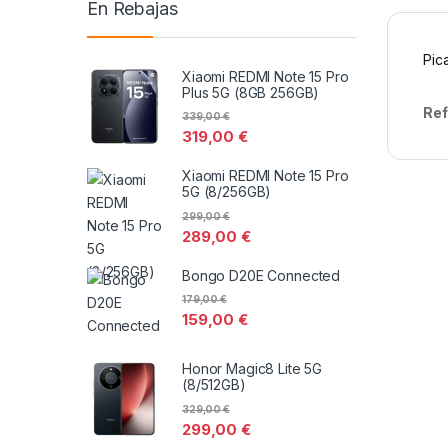
En Rebajas
Pic
Xiaomi REDMI Note 15 Pro
Plus 5G (8GB 256GB)
Ref
339,00
€
319,00
€
Xiaomi REDMI Note 15 Pro
5G (8/256GB)
299,00
€
289,00
€
Bongo D20E Connected
179,00
€
159,00
€
Honor Magic8 Lite 5G
(8/512GB)
329,00
€
299,00
€