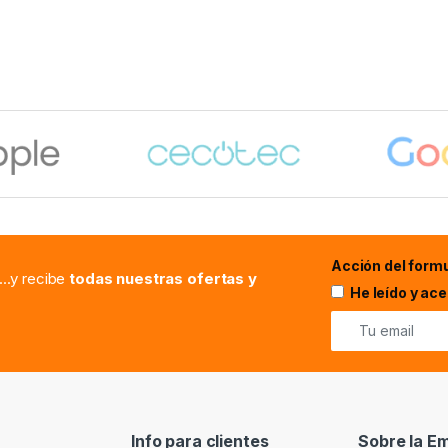
Acción del formu
...y recibe
todas nuestras ofertas y
He leído y ac
Info para clientes
Sobre la E