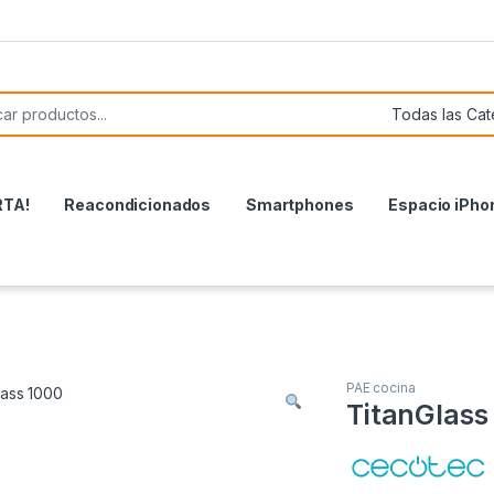
or:
RTA!
Reacondicionados
Smartphones
Espacio iPho
PAE cocina
TitanGlass