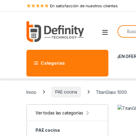
Skip to navigation
Skip to content
En satisfacción de nuestros clientes
Search f
Open
¡EN OFE
Categorías
Inicio
PAE cocina
TitanGlass 1000
Ver todas las categorías
PAE cocina