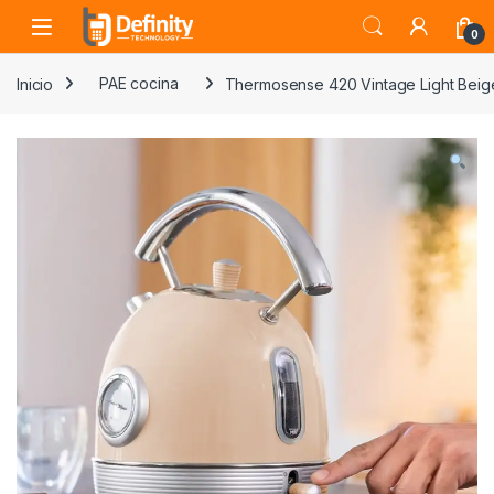
Skip to navigation
Skip to content
Open
0
Inicio
PAE cocina
Thermosense 420 Vintage Light Beig