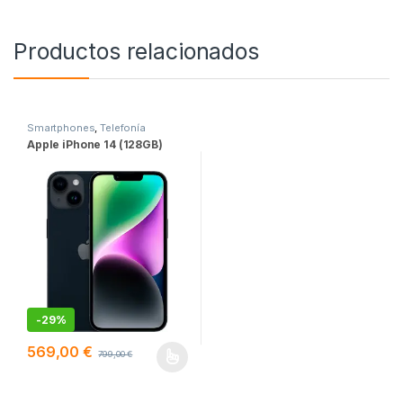
Productos relacionados
Smartphones
,
Telefonía
Apple iPhone 14 (128GB)
-
29%
569,00
€
799,00
€
Este producto tiene múltiples variantes. Las opciones se pueden