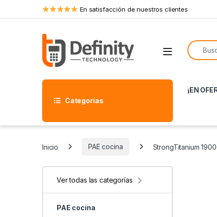
Skip to navigation
Skip to content
En satisfacción de nuestros clientes
Search f
Open
¡EN OFE
Categorías
Inicio
PAE cocina
StrongTitanium 190
Ver todas las categorías
PAE cocina