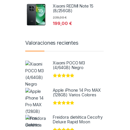
Xiaomi REDMI Note 15
(8/256GB)
239,00
€
199,00
€
Valoraciones recientes
Xiaomi POCO M3
(4/64GB) Negro
Valorado en
5
de 5
Apple iPhone 14 Pro MAX
(128GB) Varios Colores
Valorado en
5
de 5
Freidora dietética Cecofry
Deluxe Rapid Moon