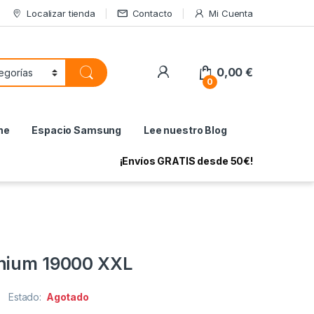
Localizar tienda
Contacto
Mi Cuenta
My Account
0,00
€
0
ne
Espacio Samsung
Lee nuestro Blog
¡Envíos GRATIS desde 50€!
anium 19000 XXL
Estado:
Agotado