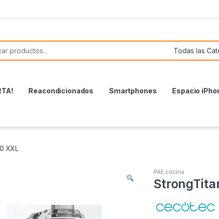
or:
RTA!
Reacondicionados
Smartphones
Espacio iPho
00 XXL
PAE cocina
StrongTit