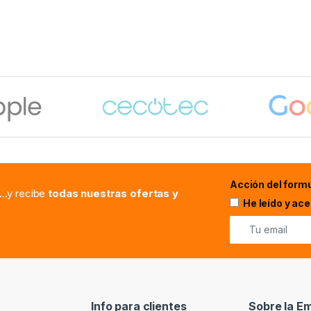
Acción del formu
...y recibe
todas nuestras ofertas y
He leído y ac
Info para clientes
Sobre la E