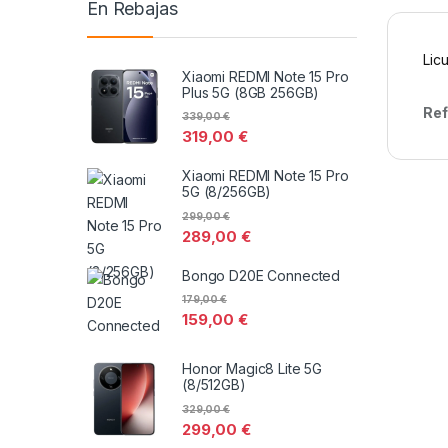
En Rebajas
Lic
Xiaomi REDMI Note 15 Pro
Plus 5G (8GB 256GB)
Ref
339,00
€
319,00
€
Xiaomi REDMI Note 15 Pro
5G (8/256GB)
299,00
€
289,00
€
Bongo D20E Connected
179,00
€
159,00
€
Honor Magic8 Lite 5G
(8/512GB)
329,00
€
299,00
€