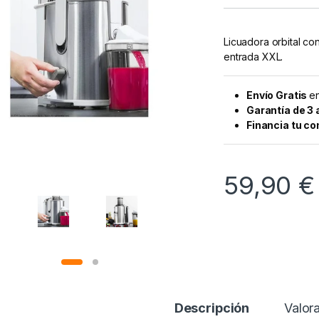
Licuadora orbital co
entrada XXL.
Envío Gratis
en
Garantía de 3
Financia tu c
59,90
€
Descripción
Valor