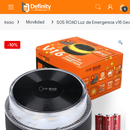
Skip to navigation
Skip to content
Open
0
Inicio
Movilidad
SOS ROAD Luz de Emergencia v16 Geol
-
10%