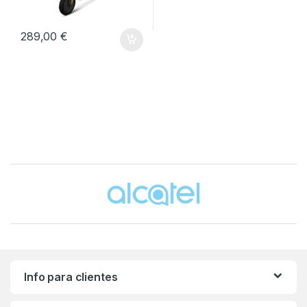
289,00
€
Brands Carousel
Info para clientes