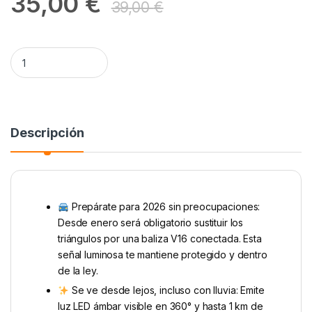
35,00
€
39,00
€
SOS ROAD Luz de Emergencia v16 Geolocalizada y conectada 
Alternative:
Descripción
Prepárate para 2026 sin preocupaciones:
Desde enero será obligatorio sustituir los
triángulos por una baliza V16 conectada. Esta
señal luminosa te mantiene protegido y dentro
de la ley.
Se ve desde lejos, incluso con lluvia: Emite
luz LED ámbar visible en 360° y hasta 1 km de