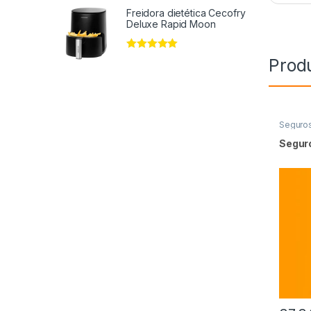
de 5
Freidora dietética Cecofry
Deluxe Rapid Moon
Valorado en
5
Prod
de 5
Seguro
Seguro