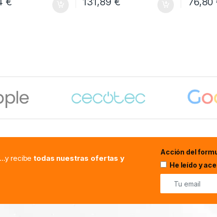
34
€
131,89
€
76,80
Acción del formu
...y recibe
todas nuestras ofertas y
He leído y ac