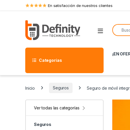
Skip to navigation
Skip to content
En satisfacción de nuestros clientes
Search f
Open
¡EN OFE
Categorías
Inicio
Seguros
Seguro de móvil integr
Ver todas las categorías
Seguros