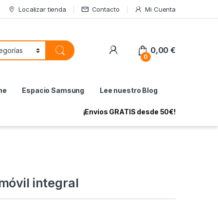
Localizar tienda
Contacto
Mi Cuenta
My Account
0,00
€
0
ne
Espacio Samsung
Lee nuestro Blog
¡Envíos GRATIS desde 50€!
móvil integral