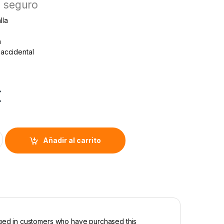
l seguro
lla
a
accidental
€
egral quantity
Alternative:
Añadir al carrito
ged in customers who have purchased this