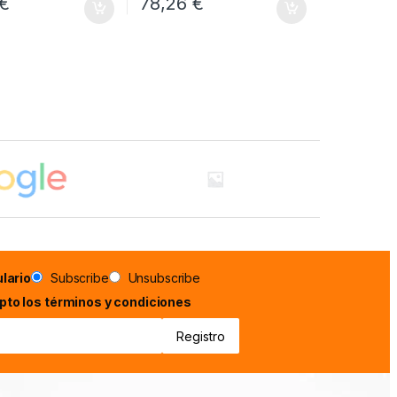
€
78,26
€
lario
Subscribe
Unsubscribe
epto los términos y condiciones