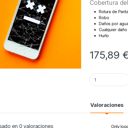
Cobertura de
Rotura de Panta
Robo
Daños por agu
Cualquier daño 
Hurto
175,89
Seguro de móvil int
Valoraciones
sado en 0 valoraciones
Only log