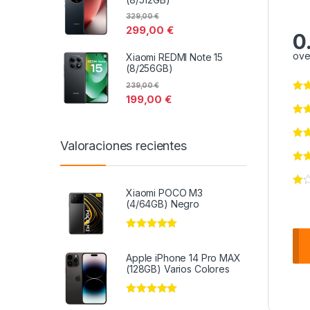
329,00
€
299,00
€
0
ove
Xiaomi REDMI Note 15
(8/256GB)
239,00
€
199,00
€
Valoraciones recientes
Xiaomi POCO M3
(4/64GB) Negro
Valorado en
5
de 5
Apple iPhone 14 Pro MAX
(128GB) Varios Colores
Valorado en
5