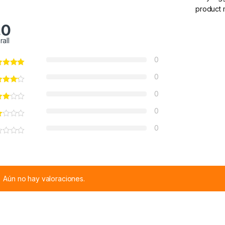
product 
.0
rall
0
0
0
0
0
Aún no hay valoraciones.