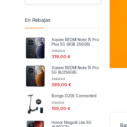
En Rebajas
Xiaomi REDMI Note 15 Pro
Plus 5G (8GB 256GB)
339,00
€
319,00
€
Xiaomi REDMI Note 15 Pro
5G (8/256GB)
299,00
€
289,00
€
Bongo D20E Connected
179,00
€
159,00
€
Honor Magic8 Lite 5G
Ba
(8/512GB)