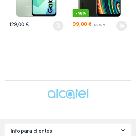
-
48%
99,00
€
129,00
€
189,00
€
Este producto tiene múltiples v
Brands Carousel
Info para clientes