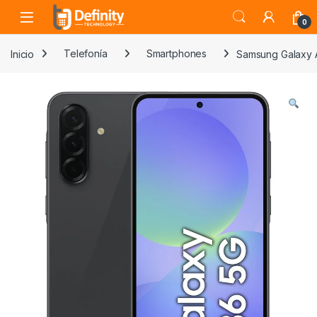
Skip to navigation
Skip to content
Open
0
Inicio
Telefonía
Smartphones
Samsung Galaxy 