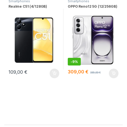
Smartphones
Smartphones
Realme C51 (4/128GB)
OPPO Reno12 5G (12/256GB)
-
9%
309,00
€
109,00
€
339,00
€