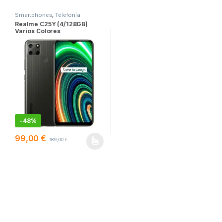
Smartphones
,
Telefonía
Realme C25Y (4/128GB)
Varios Colores
-
48%
99,00
€
189,00
€
Este producto tiene múltiples variantes. Las opciones se pueden