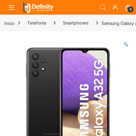
Skip to navigation
Skip to content
Open
0
Inicio
Telefonía
Smartphones
Samsung Galaxy 