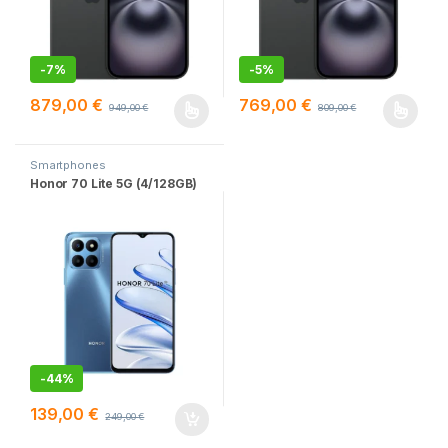
-
7%
-
5%
879,00
€
769,00
€
949,00
€
809,00
€
Este producto tiene múltiples variantes. Las opciones se pueden
Este producto tiene múltiples v
Smartphones
Honor 70 Lite 5G (4/128GB)
-
44%
139,00
€
249,00
€