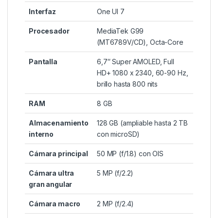
Interfaz
One UI 7
Procesador
MediaTek G99
(MT6789V/CD), Octa-Core
Pantalla
6,7″ Super AMOLED, Full
HD+ 1080 x 2340, 60-90 Hz,
brillo hasta 800 nits
RAM
8 GB
Almacenamiento
128 GB (ampliable hasta 2 TB
interno
con microSD)
Cámara principal
50 MP (f/1.8) con OIS
Cámara ultra
5 MP (f/2.2)
gran angular
Cámara macro
2 MP (f/2.4)