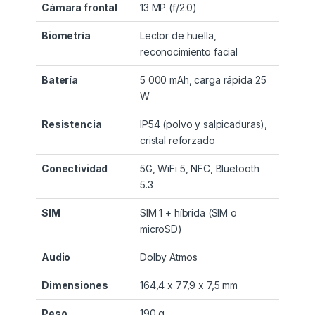
Cámara frontal
13 MP (f/2.0)
Biometría
Lector de huella,
reconocimiento facial
Batería
5 000 mAh, carga rápida 25
W
Resistencia
IP54 (polvo y salpicaduras),
cristal reforzado
Conectividad
5G, WiFi 5, NFC, Bluetooth
5.3
SIM
SIM 1 + híbrida (SIM o
microSD)
Audio
Dolby Atmos
Dimensiones
164,4 x 77,9 x 7,5 mm
Peso
190 g