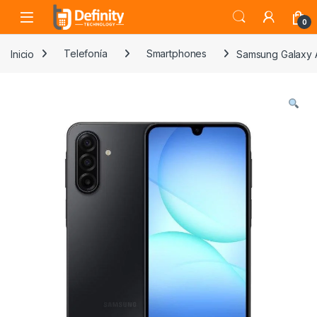
Skip to navigation
Skip to content
Open
0
Inicio
Telefonía
Smartphones
Samsung Galaxy 