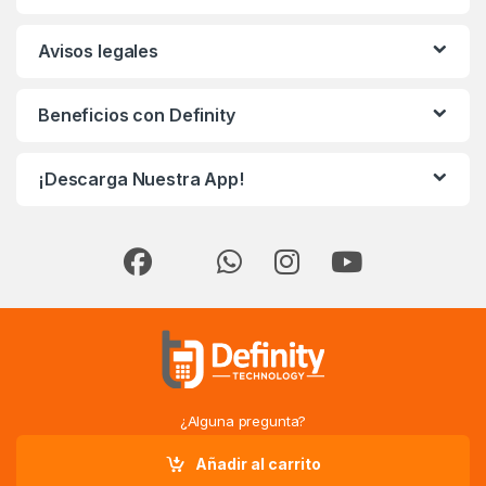
Avisos legales
Beneficios con Definity
¡Descarga Nuestra App!
¿Alguna pregunta?
!Llámanos!
(+34) 868 710 162
Añadir al carrito