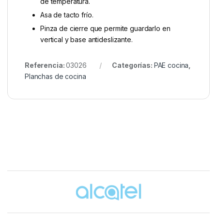
de temperatura.
Asa de tacto frío.
Pinza de cierre que permite guardarlo en
vertical y base antideslizante.
Referencia:
03026
Categorías:
PAE cocina
,
Planchas de cocina
Brands Carousel