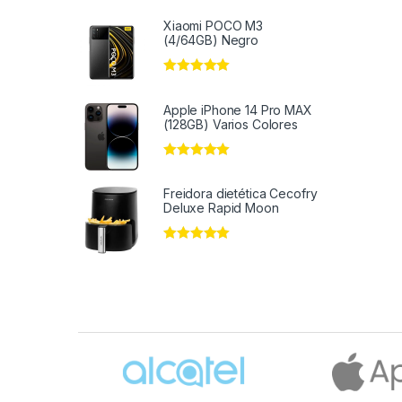
Xiaomi POCO M3
(4/64GB) Negro
Valorado en
5
de 5
Apple iPhone 14 Pro MAX
(128GB) Varios Colores
Valorado en
5
de 5
Freidora dietética Cecofry
Deluxe Rapid Moon
Valorado en
5
de 5
Brands Carousel