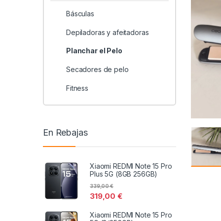
Básculas
Depiladoras y afeitadoras
Planchar el Pelo
Secadores de pelo
Fitness
En Rebajas
Xiaomi REDMI Note 15 Pro
Plus 5G (8GB 256GB)
339,00
€
319,00
€
Xiaomi REDMI Note 15 Pro