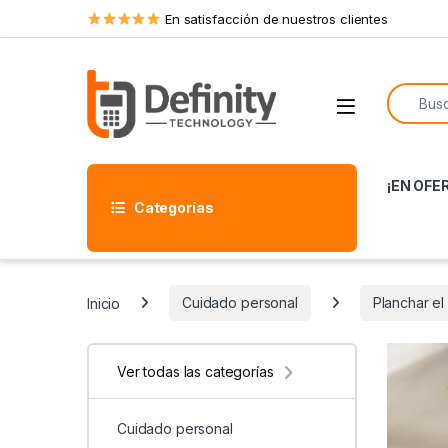
Skip to navigation
Skip to content
En satisfacción de nuestros clientes
Search f
Open
¡EN OFE
Categorías
Inicio
Cuidado personal
Planchar el
Ver todas las categorías
Cuidado personal