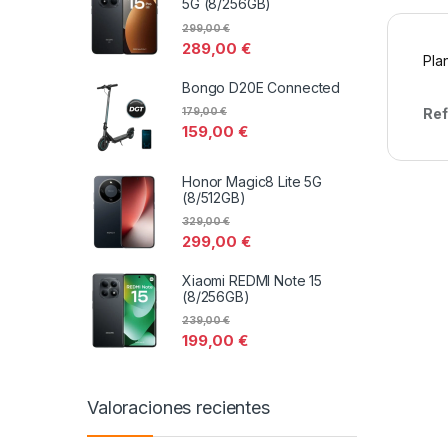
5G (8/256GB)
299,00
€
289,00
€
Pla
Bongo D20E Connected
Ref
179,00
€
159,00
€
Honor Magic8 Lite 5G
(8/512GB)
329,00
€
299,00
€
Xiaomi REDMI Note 15
(8/256GB)
239,00
€
199,00
€
Valoraciones recientes