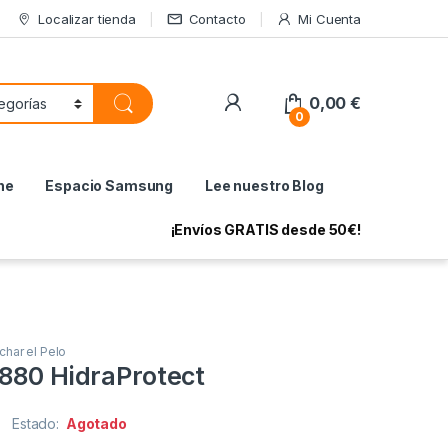
Localizar tienda
Contacto
Mi Cuenta
My Account
0,00
€
0
ne
Espacio Samsung
Lee nuestro Blog
¡Envíos GRATIS desde 50€!
char el Pelo
 880 HidraProtect
Estado:
Agotado