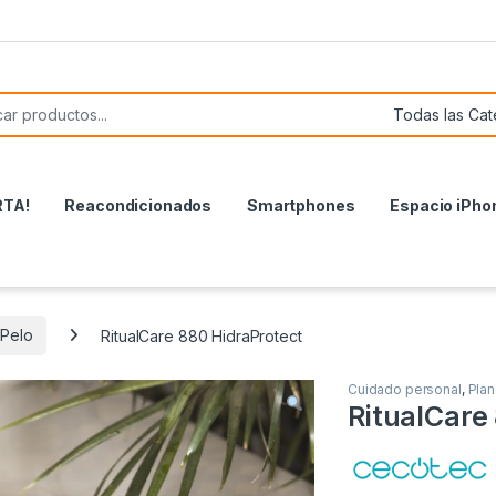
or:
RTA!
Reacondicionados
Smartphones
Espacio iPho
 Pelo
RitualCare 880 HidraProtect
Cuidado personal
,
Plan
RitualCare