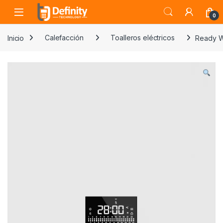
Skip to navigation
Skip to content
Open
0
Inicio
Calefacción
Toalleros eléctricos
Ready W