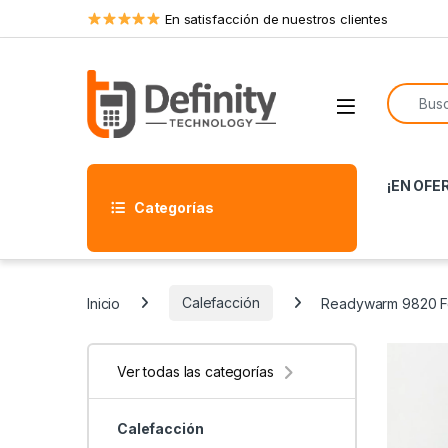
Skip to navigation
Skip to content
En satisfacción de nuestros clientes
Search f
Open
¡EN OFE
Categorías
Inicio
Calefacción
Readywarm 9820 F
Ver todas las categorías
Calefacción