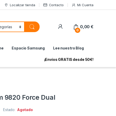
Localizar tienda
Contacto
Mi Cuenta
My Account
0,00
€
0
ne
Espacio Samsung
Lee nuestro Blog
¡Envíos GRATIS desde 50€!
 9820 Force Dual
Estado:
Agotado