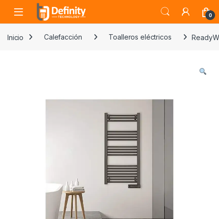
Skip to navigation
Skip to content
Open
0
Inicio
Calefacción
Toalleros eléctricos
ReadyWa