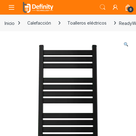
Skip to navigation
Skip to content
Open
0
Inicio
Calefacción
Toalleros eléctricos
ReadyWa