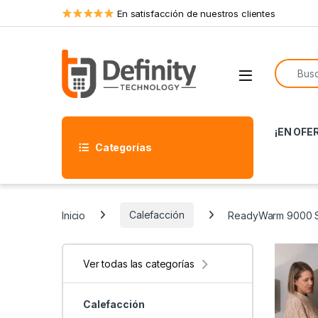
Skip to navigation
Skip to content
En satisfacción de nuestros clientes
Search f
Open
¡EN OFE
Categorías
Inicio
Calefacción
ReadyWarm 9000 
Ver todas las categorías
Calefacción