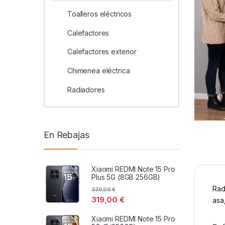
Toalleros eléctricos
Calefactores
Calefactores exterior
Chimenea eléctrica
Radiadores
En Rebajas
Xiaomi REDMI Note 15 Pro
Plus 5G (8GB 256GB)
Rad
339,00
€
319,00
€
asa
Xiaomi REDMI Note 15 Pro