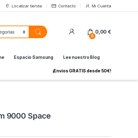
Localizar tienda
Contacto
Mi Cuenta
My Account
0,00
€
0
ne
Espacio Samsung
Lee nuestro Blog
¡Envíos GRATIS desde 50€!
m 9000 Space