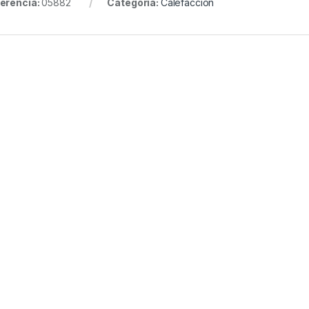
erencia:
05882
Categoría:
Calefacción