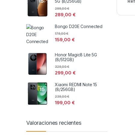
Ref
5G (8/256GB)
299,00
€
289,00
€
Bongo D20E Connected
179,00
€
159,00
€
Honor Magic8 Lite 5G
(8/512GB)
329,00
€
299,00
€
Xiaomi REDMI Note 15
(8/256GB)
239,00
€
199,00
€
Valoraciones recientes