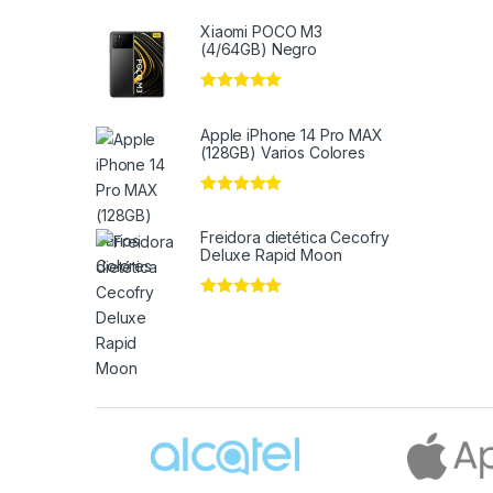
Xiaomi POCO M3
(4/64GB) Negro
Valorado en
5
de 5
Apple iPhone 14 Pro MAX
(128GB) Varios Colores
Valorado en
5
de 5
Freidora dietética Cecofry
Deluxe Rapid Moon
Valorado en
5
de 5
Brands Carousel