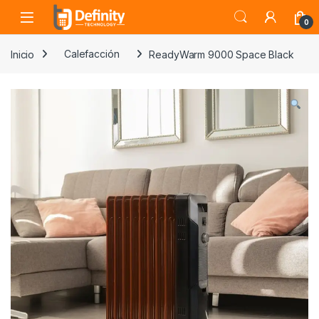
Skip to navigation
Skip to content
Open
0
Inicio
Calefacción
ReadyWarm 9000 Space Black