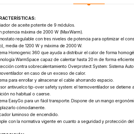
RACTERÍSTICAS:
iador de aceite potente de 9 módulos.
n potencia máxima de 2000 W (MaxWarm).
mostato regulable con tres niveles de potencia para optimizar el c
o), media de 1200 W y máxima de 2000 W.
tema Homogenic 360 que ayuda a distribuir el calor de forma homog
nología WarmSpace capaz de calentar hasta 20 m de forma eficiente
tección contra sobrecalentamiento Overprotect System: Sistema Auto
moventilador en caso de un exceso de calor.
tema para enrollar y almacenar el cable ahorrando espacio.
sor antivuelco tip-over safety system: el termoventilador se detien
ición no habitual o caerse.
tema EasyGo para un fácil transporte. Dispone de un mango ergonómi
plazarlo cómodamente.
icador luminoso de encendido.
ple con la normativa vigente en cuanto a seguridad y protección d