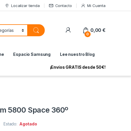
Localizar tienda
Contacto
Mi Cuenta
My Account
0,00
€
0
ne
Espacio Samsung
Lee nuestro Blog
¡Envíos GRATIS desde 50€!
m 5800 Space 360º
Estado:
Agotado