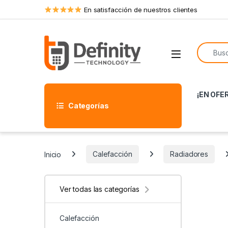
Skip to navigation
Skip to content
En satisfacción de nuestros clientes
Search f
Open
¡EN OFE
Categorías
Inicio
Calefacción
Radiadores
Ver todas las categorías
Calefacción