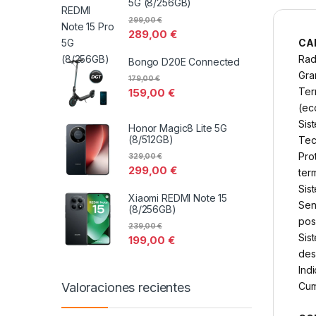
5G (8/256GB)
299,00
€
289,00
€
CA
Rad
Bongo D20E Connected
Gra
179,00
€
Ter
159,00
€
(ec
Sis
Honor Magic8 Lite 5G
(8/512GB)
Tec
Pro
329,00
€
299,00
€
ter
Sis
Xiaomi REDMI Note 15
Sen
(8/256GB)
pos
239,00
€
Sis
199,00
€
des
Ind
Cum
Valoraciones recientes