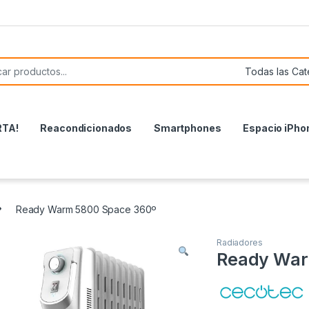
or:
RTA!
Reacondicionados
Smartphones
Espacio iPho
Ready Warm 5800 Space 360º
Radiadores
Ready War