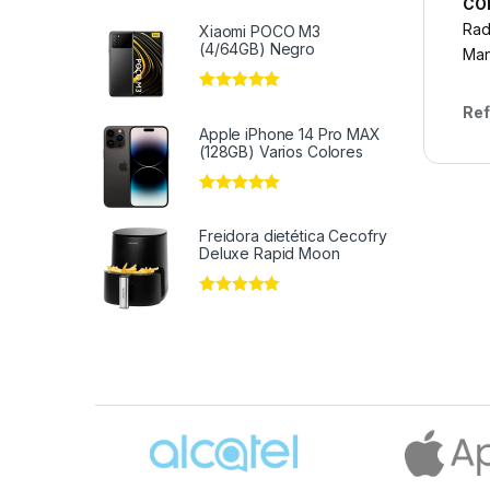
CO
Rad
Xiaomi POCO M3
(4/64GB) Negro
Man
Valorado en
5
Ref
de 5
Apple iPhone 14 Pro MAX
(128GB) Varios Colores
Valorado en
5
de 5
Freidora dietética Cecofry
Deluxe Rapid Moon
Valorado en
5
de 5
Brands Carousel