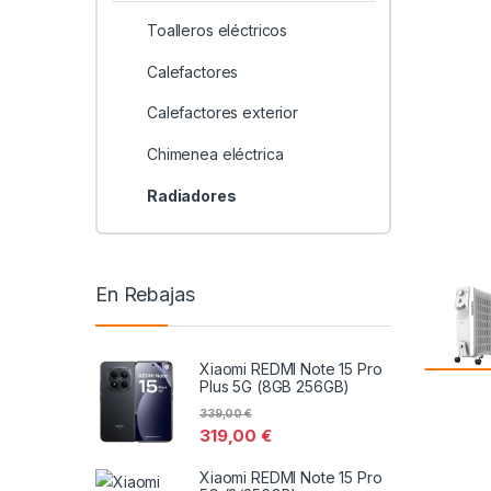
Toalleros eléctricos
Calefactores
Calefactores exterior
Chimenea eléctrica
Radiadores
En Rebajas
Xiaomi REDMI Note 15 Pro
Plus 5G (8GB 256GB)
339,00
€
319,00
€
Xiaomi REDMI Note 15 Pro