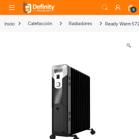
Skip to navigation
Skip to content
Open
0
Inicio
Calefacción
Radiadores
Ready Warm 57