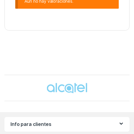
Aún no hay valoraciones.
Brands Carousel
Info para clientes