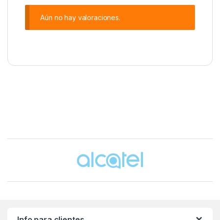
Aún no hay valoraciones.
Brands Carousel
Info para clientes