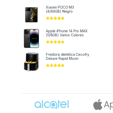
Xiaomi POCO M3
(4/64GB) Negro
Valorado en
5
de 5
Apple iPhone 14 Pro MAX
(128GB) Varios Colores
Valorado en
5
de 5
Freidora dietética Cecofry
Deluxe Rapid Moon
Valorado en
5
de 5
Brands Carousel