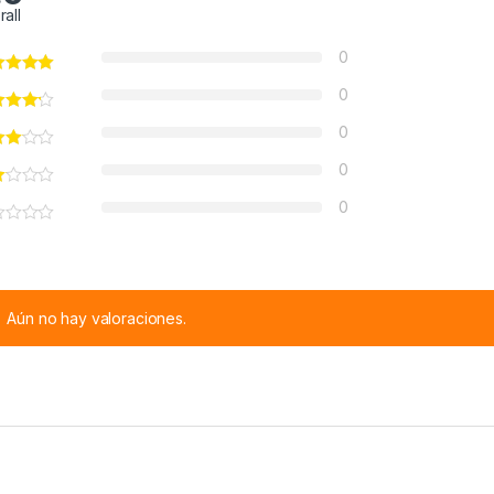
rall
0
0
0
0
0
Aún no hay valoraciones.