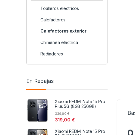
Toalleros eléctricos
Calefactores
Calefactores exterior
Chimenea eléctrica
Radiadores
En Rebajas
Xiaomi REDMI Note 15 Pro
Plus 5G (8GB 256GB)
Ba
339,00
€
319,00
€
0
Xiaomi REDMI Note 15 Pro