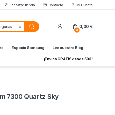
Localizar tienda
Contacto
Mi Cuenta
My Account
0,00
€
0
ne
Espacio Samsung
Lee nuestro Blog
¡Envíos GRATIS desde 50€!
m 7300 Quartz Sky