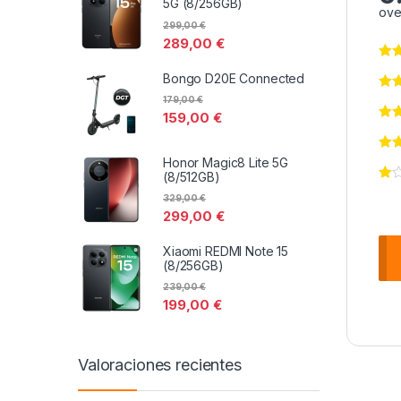
5G (8/256GB)
ove
299,00
€
289,00
€
Bongo D20E Connected
179,00
€
159,00
€
Honor Magic8 Lite 5G
(8/512GB)
329,00
€
299,00
€
Xiaomi REDMI Note 15
(8/256GB)
239,00
€
199,00
€
Valoraciones recientes