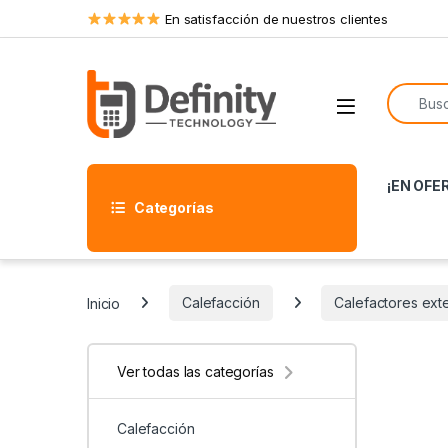
Skip to navigation
Skip to content
En satisfacción de nuestros clientes
Search f
Open
¡EN OFE
Categorías
Inicio
Calefacción
Calefactores exte
Ver todas las categorías
Calefacción