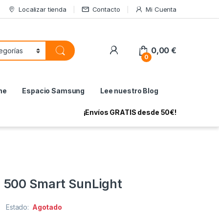
Localizar tienda
Contacto
Mi Cuenta
My Account
0,00
€
0
ne
Espacio Samsung
Lee nuestro Blog
¡Envíos GRATIS desde 50€!
 500 Smart SunLight
Estado:
Agotado