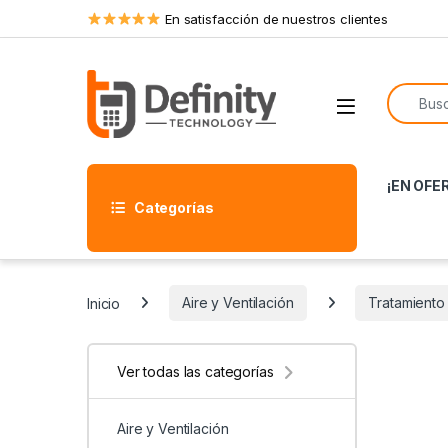
Skip to navigation
Skip to content
En satisfacción de nuestros clientes
Search f
Open
¡EN OFE
Categorías
Inicio
Aire y Ventilación
Tratamiento 
Ver todas las categorías
Aire y Ventilación