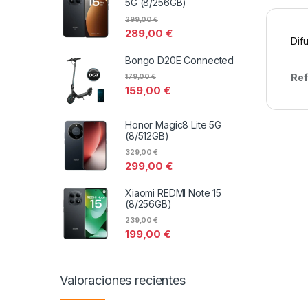
5G (8/256GB)
299,00
€
289,00
€
Dif
Bongo D20E Connected
Ref
179,00
€
159,00
€
Honor Magic8 Lite 5G
(8/512GB)
329,00
€
299,00
€
Xiaomi REDMI Note 15
(8/256GB)
239,00
€
199,00
€
Valoraciones recientes