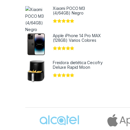
Xiaomi POCO M3
(4/64GB) Negro
Valorado en
5
de 5
Apple iPhone 14 Pro MAX
(128GB) Varios Colores
Valorado en
5
de 5
Freidora dietética Cecofry
Deluxe Rapid Moon
Valorado en
5
de 5
Brands Carousel