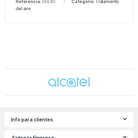
Referencia:
05640
Categoría:
Tratamiento
del aire
Brands Carousel
Info para clientes
Sobre la Empresa