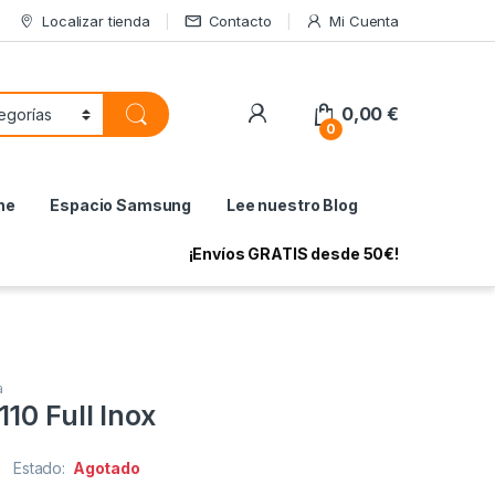
Localizar tienda
Contacto
Mi Cuenta
My Account
0,00
€
0
ne
Espacio Samsung
Lee nuestro Blog
¡Envíos GRATIS desde 50€!
a
10 Full Inox
Estado:
Agotado