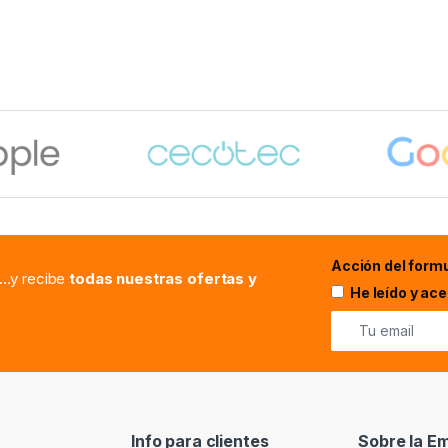
Acción del formu
...y recibe
todas nuestras ofertas y
He leído y ac
Info para clientes
Sobre la E