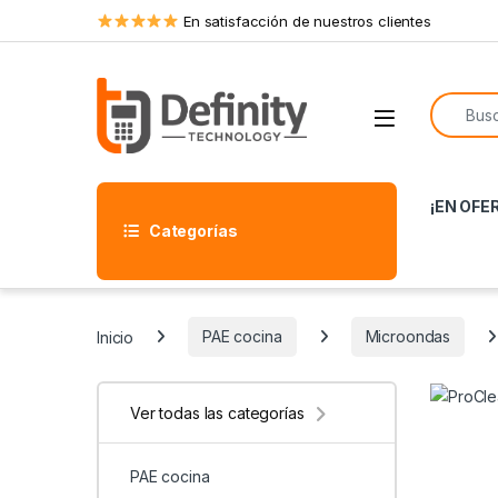
Skip to navigation
Skip to content
En satisfacción de nuestros clientes
Search f
Open
¡EN OFE
Categorías
Inicio
PAE cocina
Microondas
Ver todas las categorías
PAE cocina