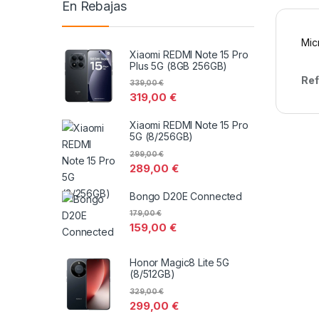
En Rebajas
Mic
Xiaomi REDMI Note 15 Pro
Plus 5G (8GB 256GB)
Ref
339,00
€
319,00
€
Xiaomi REDMI Note 15 Pro
5G (8/256GB)
299,00
€
289,00
€
Bongo D20E Connected
179,00
€
159,00
€
Honor Magic8 Lite 5G
(8/512GB)
329,00
€
299,00
€