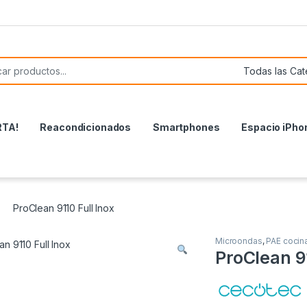
or:
RTA!
Reacondicionados
Smartphones
Espacio iPho
ProClean 9110 Full Inox
Microondas
,
PAE cocin
ProClean 91