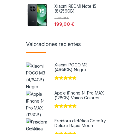
Xiaomi REDMI Note 15
(8/256GB)
239,00
€
199,00
€
Valoraciones recientes
Xiaomi POCO M3
(4/64GB) Negro
Valorado en
5
de 5
Apple iPhone 14 Pro MAX
(128GB) Varios Colores
Valorado en
5
de 5
Freidora dietética Cecofry
Deluxe Rapid Moon