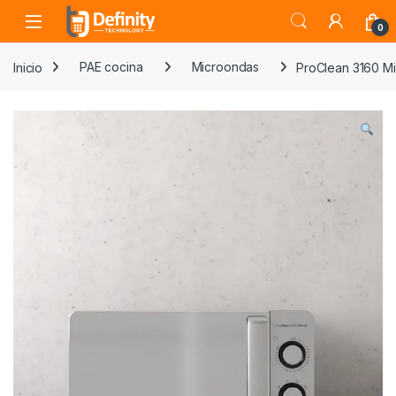
Skip to navigation
Skip to content
Open
0
Inicio
PAE cocina
Microondas
ProClean 3160 Mi