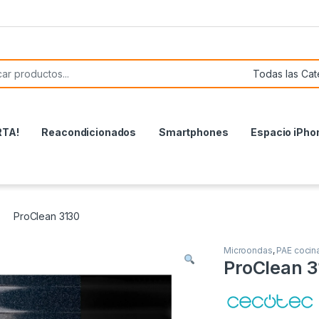
or:
RTA!
Reacondicionados
Smartphones
Espacio iPho
ProClean 3130
Microondas
,
PAE cocin
ProClean 3