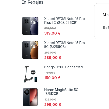
En Rebajas
Mic
Xiaomi REDMI Note 15 Pro
Plus 5G (8GB 256GB)
Ref
339,00
€
319,00
€
Xiaomi REDMI Note 15 Pro
5G (8/256GB)
299,00
€
289,00
€
Bongo D20E Connected
179,00
€
159,00
€
Honor Magic8 Lite 5G
(8/512GB)
329,00
€
299,00
€