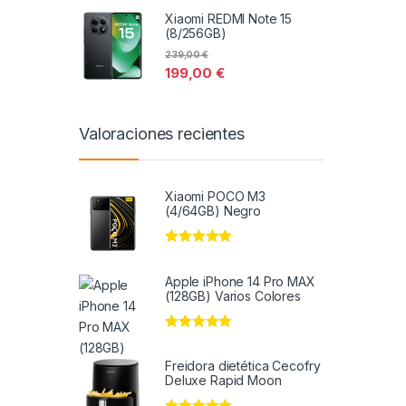
Xiaomi REDMI Note 15
(8/256GB)
239,00
€
199,00
€
Valoraciones recientes
Xiaomi POCO M3
(4/64GB) Negro
Valorado en
5
de 5
Apple iPhone 14 Pro MAX
(128GB) Varios Colores
Valorado en
5
de 5
Freidora dietética Cecofry
Deluxe Rapid Moon