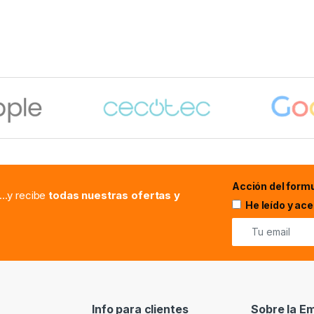
Acción del formu
...y recibe
todas nuestras ofertas y
He leído y ac
Info para clientes
Sobre la E