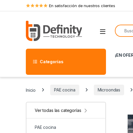
Skip to navigation
Skip to content
En satisfacción de nuestros clientes
Search f
Open
¡EN OFE
Categorías
Inicio
PAE cocina
Microondas
Ver todas las categorías
PAE cocina