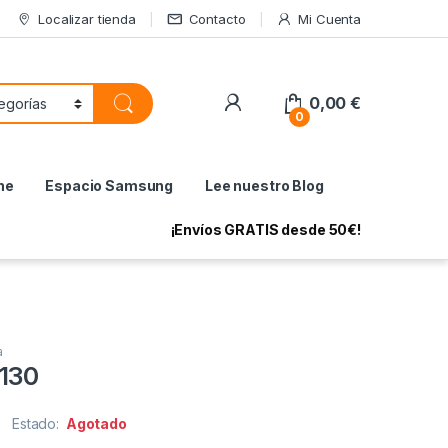
Localizar tienda
Contacto
Mi Cuenta
My Account
0,00
€
0
ne
Espacio Samsung
Lee nuestro Blog
¡Envíos GRATIS desde 50€!
a
130
Estado:
Agotado