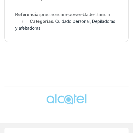
Referencia:
precisioncare-power-blade-titanium
Categorías:
Cuidado personal
,
Depiladoras
y afeitadoras
Brands Carousel