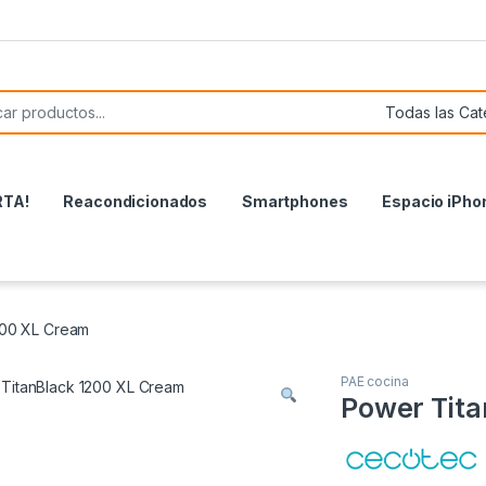
or:
RTA!
Reacondicionados
Smartphones
Espacio iPho
200 XL Cream
PAE cocina
Power Tita