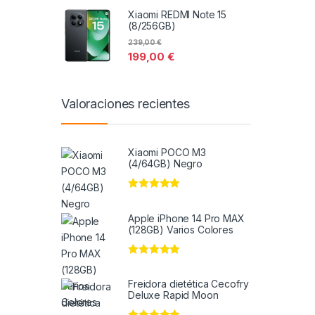
Xiaomi REDMI Note 15
(8/256GB)
239,00
€
199,00
€
Valoraciones recientes
Xiaomi POCO M3
(4/64GB) Negro
Valorado en
5
de 5
Apple iPhone 14 Pro MAX
(128GB) Varios Colores
Valorado en
5
de 5
Freidora dietética Cecofry
Deluxe Rapid Moon