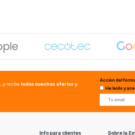
Acción del formu
...y recibe
todas nuestras ofertas y
He leído y ac
Info para clientes
Sobre la E