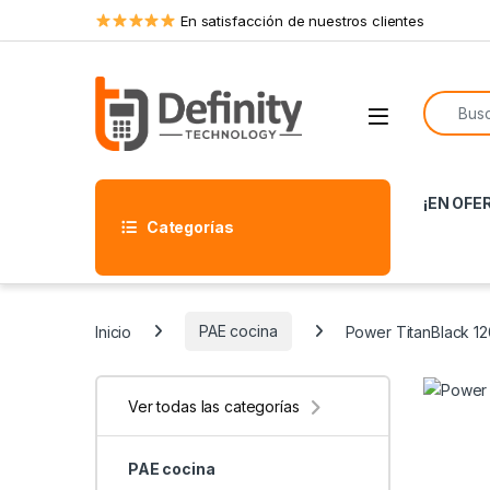
Skip to navigation
Skip to content
En satisfacción de nuestros clientes
Search f
Open
¡EN OFE
Categorías
Inicio
PAE cocina
Power TitanBlack 1
Ver todas las categorías
PAE cocina