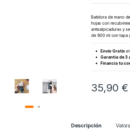
Batidora de mano de
hojas con recubrimie
antisalpicaduras y s
de 800 ml con tapa y
Envío Gratis
en
Garantía de 3
Financia tu c
35,90
€
Descripción
Valor