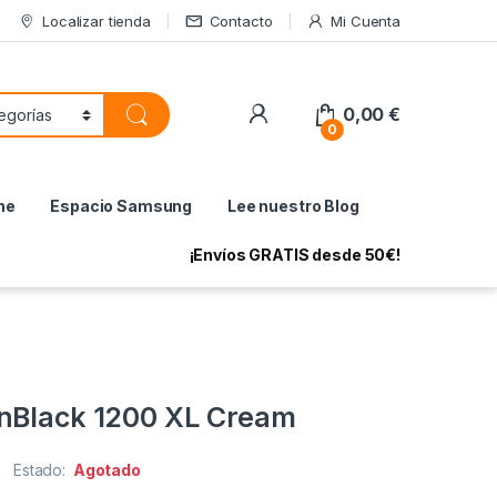
Localizar tienda
Contacto
Mi Cuenta
My Account
0,00
€
0
ne
Espacio Samsung
Lee nuestro Blog
¡Envíos GRATIS desde 50€!
nBlack 1200 XL Cream
Estado:
Agotado