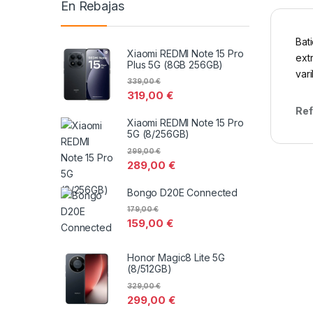
En Rebajas
Bat
Xiaomi REDMI Note 15 Pro
ext
Plus 5G (8GB 256GB)
vari
339,00
€
319,00
€
Ref
Xiaomi REDMI Note 15 Pro
5G (8/256GB)
299,00
€
289,00
€
Bongo D20E Connected
179,00
€
159,00
€
Honor Magic8 Lite 5G
(8/512GB)
329,00
€
299,00
€