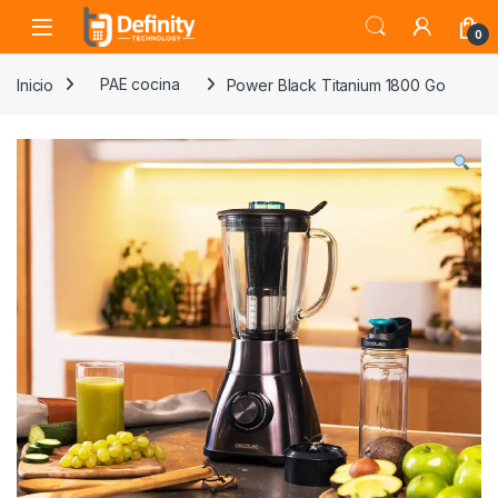
Skip to navigation
Skip to content
Open
0
Inicio
PAE cocina
Power Black Titanium 1800 Go