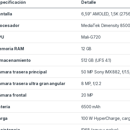
pecificación
Detalle
ntalla
6,59″ AMOLED, 1,5K (2756
ocesador
MediaTek Dimensity 8500-
PU
Mali-G720
emoria RAM
12 GB
lmacenamiento
512 GB (UFS 4.1)
mara trasera principal
50 MP Sony IMX882, f/1.5
mara trasera ultra gran angular
8 MP, f/2.2
mara frontal
20 MP
tería
6500 mAh
arga
100 W HyperCharge, carg
sistencia
IP68 (agua y polvo)