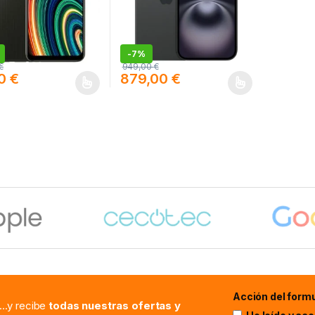
-
7%
€
949,00
€
00
€
879,00
€
oducto tiene múltiples variantes. Las opciones se pueden elegir en l
Este producto tiene múltiples variantes. L
Acción del formu
...y recibe
todas nuestras ofertas y