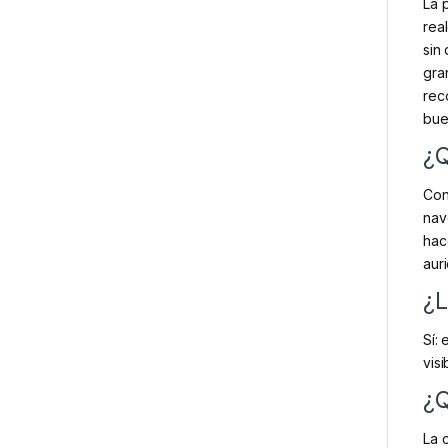
La 
rea
sin
gra
rec
bue
¿Q
Co
nav
hac
auri
¿L
Sí: 
visi
¿Q
La 