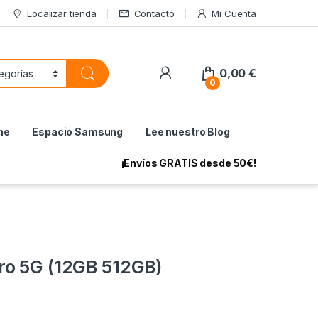
Localizar tienda
Contacto
Mi Cuenta
My Account
0,00
€
0
ne
Espacio Samsung
Lee nuestro Blog
¡Envíos GRATIS desde 50€!
ro 5G (12GB 512GB)