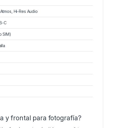
 Atmos, Hi-Res Audio
SB-C
o SIM)
lla
 y frontal para fotografía?