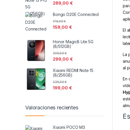
289,00
€
par
Co
Bongo D20E Connected
apli
179,00
€
159,00
€
El 
lec
Honor Magic8 Lite 5G
lat
(8/512GB)
329,00
€
La 
299,00
€
anu
al 
Xiaomi REDMI Note 15
(8/256GB)
En 
239,00
€
víd
199,00
€
Hy
est
alm
Valoraciones recientes
Es
Xiaomi POCO M3