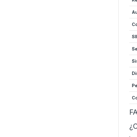
Au
Co
S
Se
S
D
P
Co
FA
¿C