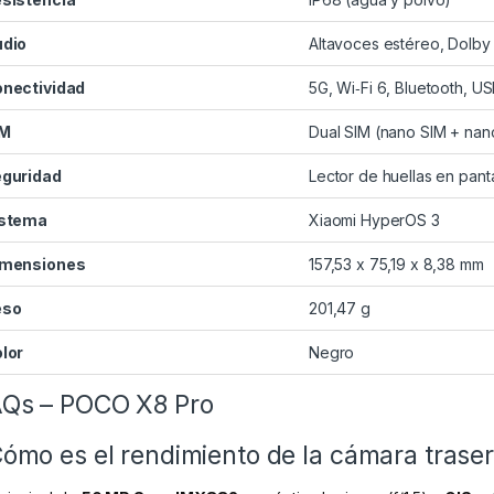
dio
Altavoces estéreo, Dolby
nectividad
5G, Wi‑Fi 6, Bluetooth, U
IM
Dual SIM (nano SIM + nan
guridad
Lector de huellas en panta
istema
Xiaomi HyperOS 3
imensiones
157,53 x 75,19 x 8,38 mm
eso
201,47 g
lor
Negro
Qs – POCO X8 Pro
ómo es el rendimiento de la cámara trasera