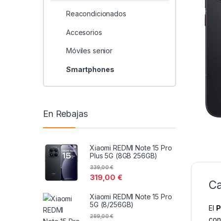
Reacondicionados
Accesorios
Móviles senior
Smartphones
En Rebajas
Xiaomi REDMI Note 15 Pro
Plus 5G (8GB 256GB)
339,00
€
319,00
€
Ca
Xiaomi REDMI Note 15 Pro
5G (8/256GB)
El
P
299,00
€
con