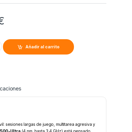
€
2GB 512GB) quantity
Alternative:
Añadir al carrito
icaciones
l: sesiones largas de juego, multitarea agresiva y
500-Ultra
(4 nm, hasta 3,4 GHz) está pensado