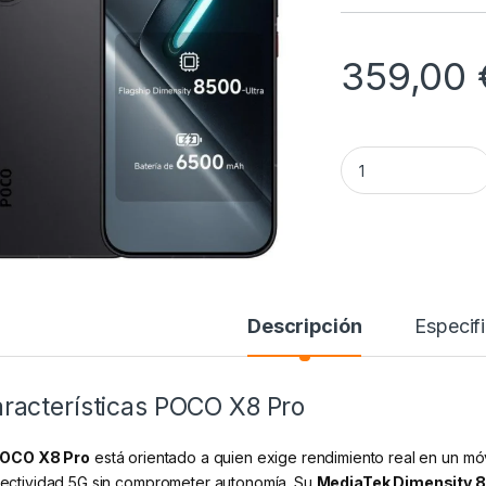
359,00
POCO X8 Pro 5G (1
Descripción
Especif
racterísticas POCO X8 Pro
OCO X8 Pro
está orientado a quien exige rendimiento real en un móvi
ectividad 5G sin comprometer autonomía. Su
MediaTek Dimensity 8