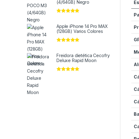
(4/64GB) Negro
Es
Pa
Valorado en
5
de 5
Apple iPhone 14 Pro MAX
Pr
(128GB) Varios Colores
G
Valorado en
5
de 5
M
Freidora dietética Cecofry
Deluxe Rapid Moon
A
Valorado en
5
Cá
de 5
Cá
Cá
Ba
C
Re