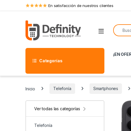
Skip to navigation
Skip to content
En satisfacción de nuestros clientes
Search f
Open
¡EN OFE
Categorías
Inicio
Telefonía
Smartphones
Ver todas las categorías
Telefonía