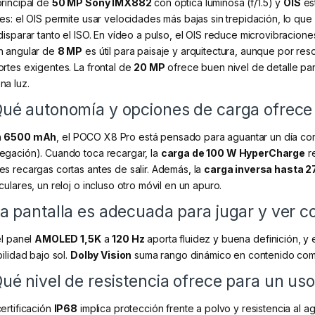
principal de
50 MP Sony IMX882
con óptica luminosa (f/1.5) y
OIS
est
les: el OIS permite usar velocidades más bajas sin trepidación, lo qu
 disparar tanto el ISO. En vídeo a pulso, el OIS reduce microvibraciones
n angular de
8 MP
es útil para paisaje y arquitectura, aunque por res
ortes exigentes. La frontal de
20 MP
ofrece buen nivel de detalle pa
na luz.
ué autonomía y opciones de carga ofrece 
n
6500 mAh
, el POCO X8 Pro está pensado para aguantar un día com
egación). Cuando toca recargar, la
carga de 100 W HyperCharge
re
es recargas cortas antes de salir. Además, la
carga inversa hasta 2
culares, un reloj o incluso otro móvil en un apuro.
a pantalla es adecuada para jugar y ver c
el panel
AMOLED 1,5K
a
120 Hz
aporta fluidez y buena definición, y 
bilidad bajo sol.
Dolby Vision
suma rango dinámico en contenido comp
ué nivel de resistencia ofrece para un uso
certificación
IP68
implica protección frente a polvo y resistencia al ag