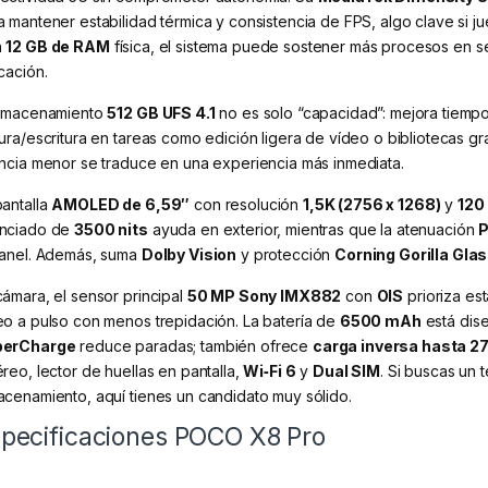
a mantener estabilidad térmica y consistencia de FPS, algo clave si j
n
12 GB de RAM
física, el sistema puede sostener más procesos en s
cación.
almacenamiento
512 GB UFS 4.1
no es solo “capacidad”: mejora tiempo
tura/escritura en tareas como edición ligera de vídeo o bibliotecas 
encia menor se traduce en una experiencia más inmediata.
pantalla
AMOLED de 6,59″
con resolución
1,5K (2756 x 1268)
y
120
nciado de
3500 nits
ayuda en exterior, mientras que la atenuación
panel. Además, suma
Dolby Vision
y protección
Corning Gorilla Glas
cámara, el sensor principal
50 MP Sony IMX882
con
OIS
prioriza es
eo a pulso con menos trepidación. La batería de
6500 mAh
está dise
perCharge
reduce paradas; también ofrece
carga inversa hasta 2
éreo, lector de huellas en pantalla,
Wi‑Fi 6
y
Dual SIM
. Si buscas un 
acenamiento, aquí tienes un candidato muy sólido.
pecificaciones POCO X8 Pro