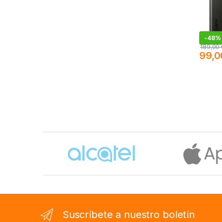
-
48%
189,00
99,
Este pr
Brands Carousel
Suscríbete a nuestro boletín