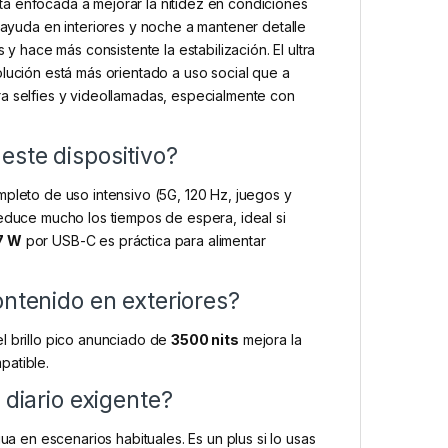
á enfocada a mejorar la nitidez en condiciones
e ayuda en interiores y noche a mantener detalle
 y hace más consistente la estabilización. El ultra
olución está más orientado a uso social que a
ra selfies y videollamadas, especialmente con
este dispositivo?
pleto de uso intensivo (5G, 120 Hz, juegos y
duce mucho los tiempos de espera, ideal si
7 W
por USB-C es práctica para alimentar
ontenido en exteriores?
el brillo pico anunciado de
3500 nits
mejora la
atible.
 diario exigente?
ua en escenarios habituales. Es un plus si lo usas