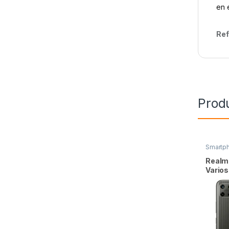
en 
Ref
Prod
Smartp
Realm
Varios