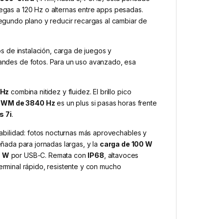
uegas a 120 Hz o alternas entre apps pesadas.
egundo plano y reducir recargas al cambiar de
s de instalación, carga de juegos y
grandes de fotos. Para un uso avanzado, esa
 Hz
combina nitidez y fluidez. El brillo pico
PWM de 3840 Hz
es un plus si pasas horas frente
s 7i
.
tabilidad: fotos nocturnas más aprovechables y
ñada para jornadas largas, y la
carga de 100 W
7 W
por USB-C. Remata con
IP68
, altavoces
terminal rápido, resistente y con mucho