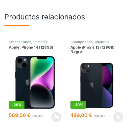
Productos relacionados
Smartphones
,
Telefonía
Smartphones
,
Telefonía
Apple iPhone 14 (128GB)
Apple iPhone 13 (128GB)
Negro
-
29%
-
30%
569,00
€
489,00
€
799,00
€
699,00
€
Este producto tiene múltiples variantes. Las opciones se pueden