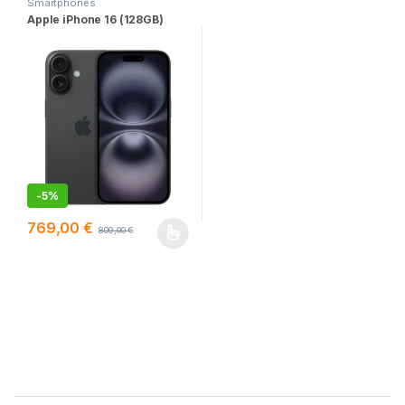
Smartphones
Apple iPhone 16 (128GB)
-
5%
769,00
€
809,00
€
Este producto tiene múltiples variantes. Las opciones se pueden