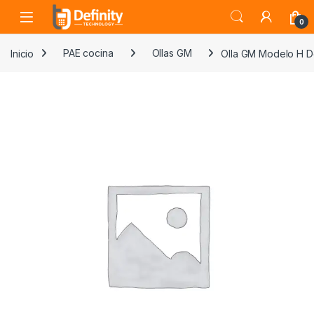
Skip to navigation
Skip to content
Open
0
Inicio
PAE cocina
Ollas GM
Olla GM Modelo H D