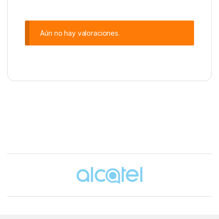
Aún no hay valoraciones.
Brands Carousel