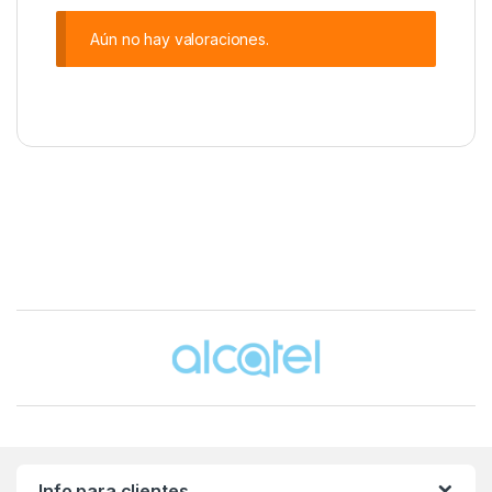
Aún no hay valoraciones.
Brands Carousel
Info para clientes