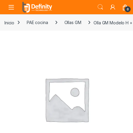
Skip to navigation
Skip to content
Open
0
Inicio
PAE cocina
Ollas GM
Olla GM Modelo H + 