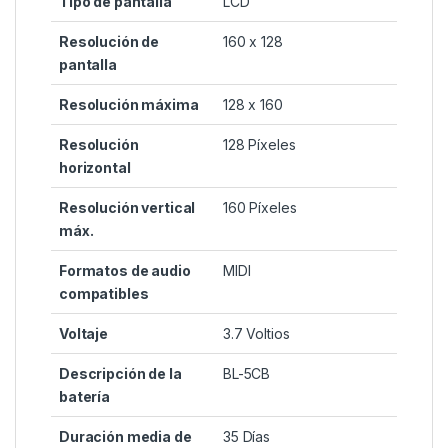
Tipo de pantalla
‎LCD
Resolución de
‎160 x 128
pantalla
Resolución máxima
‎128 x 160
Resolución
‎128 Píxeles
horizontal
Resolución vertical
‎160 Píxeles
máx.
Formatos de audio
‎MIDI
compatibles
Voltaje
‎3.7 Voltios
Descripción de la
‎BL-5CB
batería
Duración media de
‎35 Días