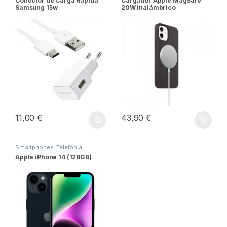
Conector de Carga Rápida
Cargador Apple MagSafe
Samsung 15w
20W inalámbrico
11,00
€
43,90
€
Smartphones
,
Telefonía
Apple iPhone 14 (128GB)