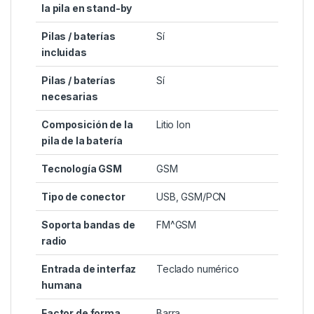
la pila en stand-by
Pilas / baterías
‎Sí
incluidas
Pilas / baterías
‎Sí
necesarias
Composición de la
‎Litio Ion
pila de la batería
Tecnología GSM
‎GSM
Tipo de conector
‎USB, GSM/PCN
Soporta bandas de
‎FM^GSM
radio
Entrada de interfaz
‎Teclado numérico
humana
Factor de forma
‎Barra