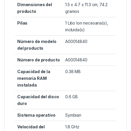
Dimensiones del
‎1.5 x 4.7 x 11.3 cm; 74.2
producto
gramos
Pilas
‎1 Litio Ion necesaria(s),
incluida(s)
Número de modelo
‎A00014840
del producto
Número de producto
‎A00014840
Capacidad de la
‎0.38 MB
memoria RAM
instalada
Capacidad del disco
‎0.6 GB
duro
Sistema operativo
‎Symbian
Velocidad del
‎1.8 GHz