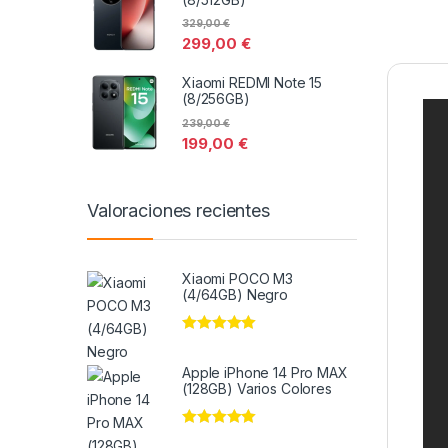
329,00
€
299,00
€
Xiaomi REDMI Note 15
(8/256GB)
239,00
€
199,00
€
Valoraciones recientes
Xiaomi POCO M3
(4/64GB) Negro
Valorado en
5
de 5
Apple iPhone 14 Pro MAX
(128GB) Varios Colores
Valorado en
5