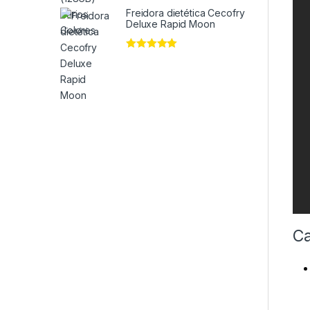
de 5
Freidora dietética Cecofry
Deluxe Rapid Moon
Valorado en
5
de 5
Ca