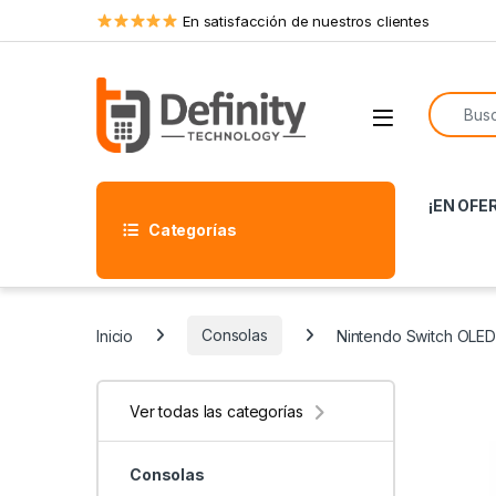
Skip to navigation
Skip to content
En satisfacción de nuestros clientes
Search f
Open
¡EN OFE
Categorías
Inicio
Consolas
Nintendo Switch OLED
Ver todas las categorías
Consolas