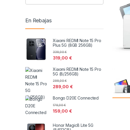
En Rebajas
Xiaomi REDMI Note 15 Pro
Plus 5G (8GB 256GB)
339,00
€
319,00
€
Xiaomi REDMI Note 15 Pro
5G (8/256GB)
299,00
€
289,00
€
Bongo D20E Connected
179,00
€
159,00
€
Honor Magic8 Lite 5G
(8/512GB)