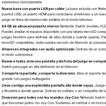
sobremesa cómodamente.
Nueva base con puerto LAN por cable:
La base incluida con Nin
puertos USB, un puerto HDMI para conectarse al televisor y un nuev
juego en línea de manera más estable en el modo televisor.
64 GB de almacenamiento interno:
Nintendo Switch (modelo OLE
Puedes ampliar el espacio disponible con una tarjeta microSD compa
juegos favoritos para disfrutar de ellos donde y cuando quieras. Pa
microSD compatibles, visita nuestra sección de Atención al consumi
Altavoces integrados con audio optimizado:
Disfruta de un soni
el modo sobremesa.
Reúne a todos ante una pantalla y disfruta del juego en compa
Switch para jugar en alta definición en el televisor.
Comparte la pantalla, comparte la diversión.
Abre el soporte de 
grande con juegos multijugador.
Lleva contigo una espléndida pantalla allá donde vayas.
Juega 
y llévatela a donde quieras. Disfruta en solitario o en compañía de 
Diversión para todos con los mandos Joy-Con:
Nintendo Switch 
que funcionan juntos: los Joy-Con. Sostenlos en vertical o en horiz