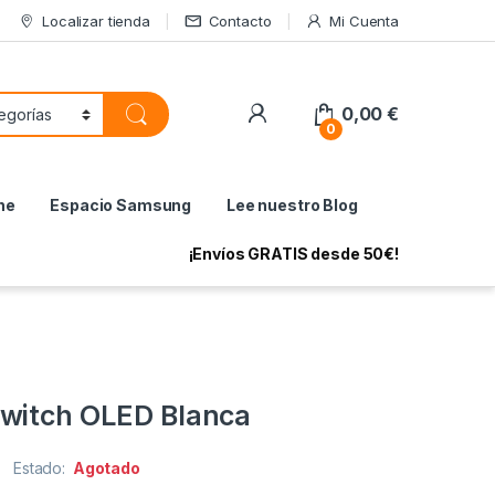
Localizar tienda
Contacto
Mi Cuenta
My Account
0,00
€
0
ne
Espacio Samsung
Lee nuestro Blog
¡Envíos GRATIS desde 50€!
witch OLED Blanca
Estado:
Agotado