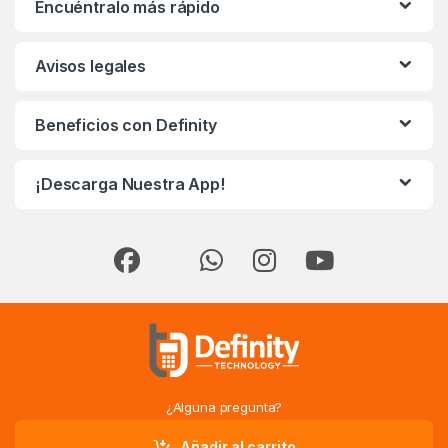
Encuéntralo más rápido
Avisos legales
Beneficios con Definity
¡Descarga Nuestra App!
¿Alguna pregunta?
!Llámanos!
Añadir al carrito