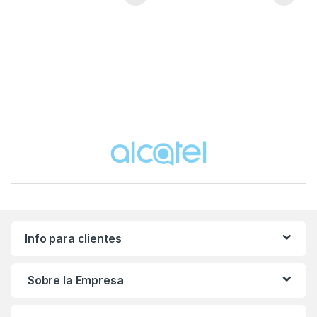
Este producto tiene múltiples variantes. Las opciones se pueden
Brands Carousel
Info para clientes
Sobre la Empresa