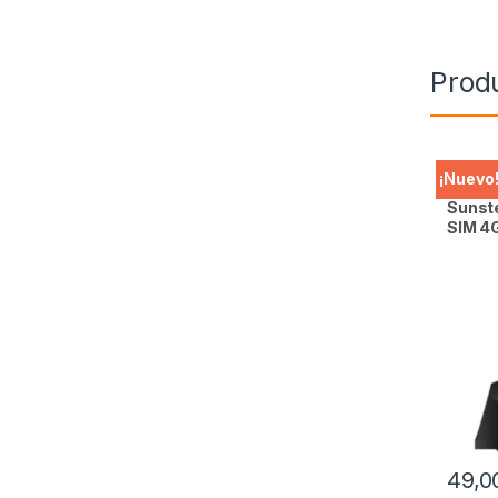
Prod
Móviles
¡Nuevo
Sunst
SIM 4
49,