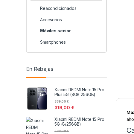
Reacondicionados
Accesorios
Móviles senior
Smartphones
En Rebajas
Xiaomi REDMI Note 15 Pro
Plus 5G (8GB 256GB)
339,00
€
319,00
€
Ma
Xiaomi REDMI Note 15 Pro
aho
5G (8/256GB)
Ca
299,00
€