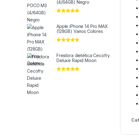
(4/64GB) Negro
Valorado en
5
de 5
Apple iPhone 14 Pro MAX
(128GB) Varios Colores
Valorado en
5
de 5
Freidora dietética Cecofry
Deluxe Rapid Moon
Valorado en
5
de 5
Cat