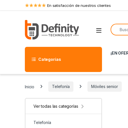
Skip to navigation
Skip to content
En satisfacción de nuestros clientes
Search f
Open
¡EN OFE
Categorías
Inicio
Telefonía
Móviles senior
Ver todas las categorías
Telefonía