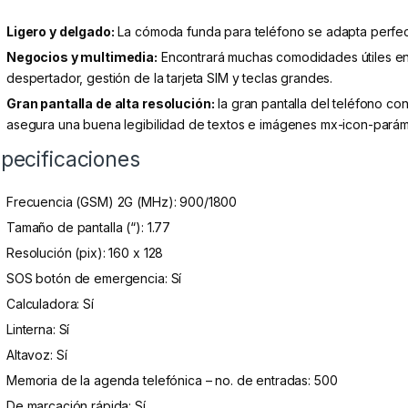
Ligero y delgado:
La cómoda funda para teléfono se adapta perfec
Negocios y multimedia:
Encontrará muchas comodidades útiles en e
despertador, gestión de la tarjeta SIM y teclas grandes.
Gran pantalla de alta resolución:
la gran pantalla del teléfono c
asegura una buena legibilidad de textos e imágenes mx-icon-paráme
pecificaciones
Frecuencia (GSM) 2G (MHz): 900/1800
Tamaño de pantalla (“): 1.77
Resolución (pix): 160 x 128
SOS botón de emergencia: Sí
Calculadora: Sí
Linterna: Sí
Altavoz: Sí
Memoria de la agenda telefónica – no. de entradas: 500
De marcación rápida: Sí