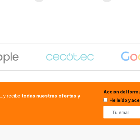
Acción del formu
...y recibe
todas nuestras ofertas y
He leído y ac