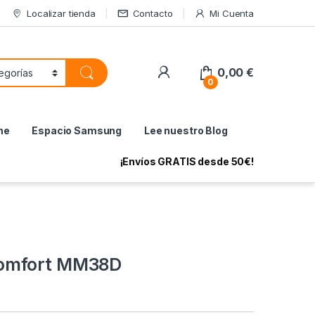
Localizar tienda
Contacto
Mi Cuenta
My Account
0,00
€
0
ne
Espacio Samsung
Lee nuestro Blog
¡Envíos GRATIS desde 50€!
omfort MM38D