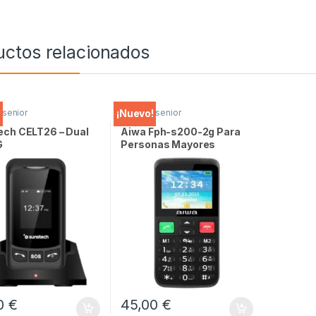
uctos relacionados
 senior
Móviles senior
!
¡Nuevo!
ech CELT26 – Dual
Aiwa Fph-s200-2g Para
G
Personas Mayores
00
€
45,00
€