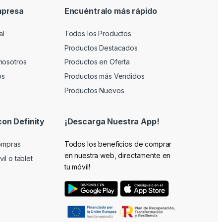
mpresa
Encuéntralo más rápido
al
Todos los Productos
Productos Destacados
nosotros
Productos en Oferta
os
Productos más Vendidos
Productos Nuevos
con Definity
¡Descarga Nuestra App!
compras
Todos los beneficios de comprar
en nuestra web, directamente en
il o tablet
tu móvil!