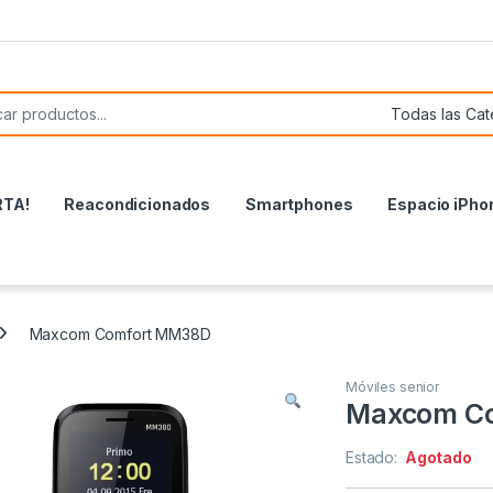
or:
RTA!
Reacondicionados
Smartphones
Espacio iPho
Maxcom Comfort MM38D
Móviles senior
Maxcom C
Estado:
Agotado