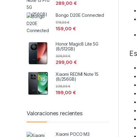
289,00
€
Bongo D20E Connected
179,00
€
159,00
€
Honor Magic8 Lite 5G
(8/512GB)
Es
329,00
€
299,00
€
Xiaomi REDMI Note 15
(8/256GB)
239,00
€
199,00
€
Valoraciones recientes
Xiaomi POCO M3