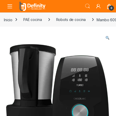
Skip to navigation
Skip to content
Open
0
Inicio
PAE cocina
Robots de cocina
Mambo 60