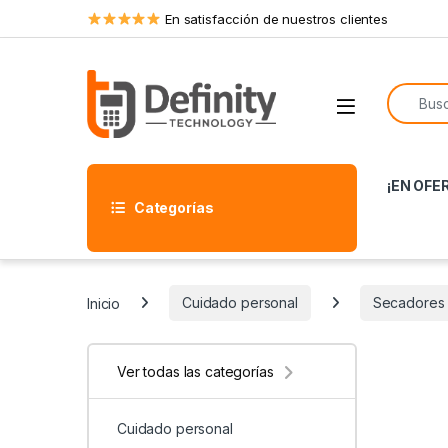
Skip to navigation
Skip to content
En satisfacción de nuestros clientes
Search f
Open
¡EN OFE
Categorías
Inicio
Cuidado personal
Secadores 
Ver todas las categorías
Cuidado personal