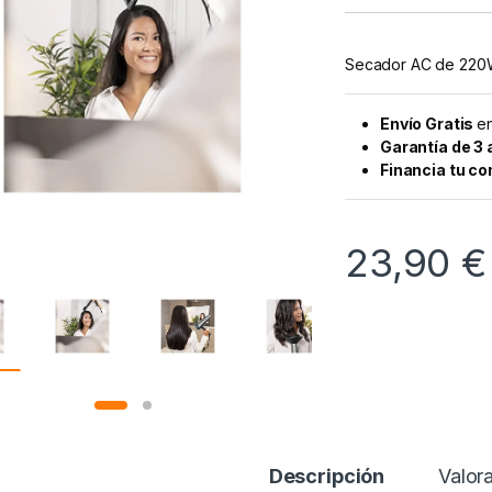
Secador AC de 220W
Envío Gratis
en
Garantía de 3
Financia tu c
23,90
€
Descripción
Valor