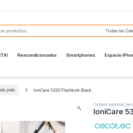
or:
RTA!
Reacondicionados
Smartphones
Espacio iPho
de pelo
IoniCare 5320 Flashlook Black
Cuidado personal
,
Sec
IoniCare 5