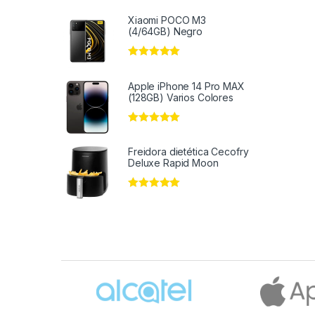
Xiaomi POCO M3
(4/64GB) Negro
Valorado en
5
de 5
Apple iPhone 14 Pro MAX
(128GB) Varios Colores
Valorado en
5
de 5
Freidora dietética Cecofry
Deluxe Rapid Moon
Valorado en
5
de 5
Brands Carousel