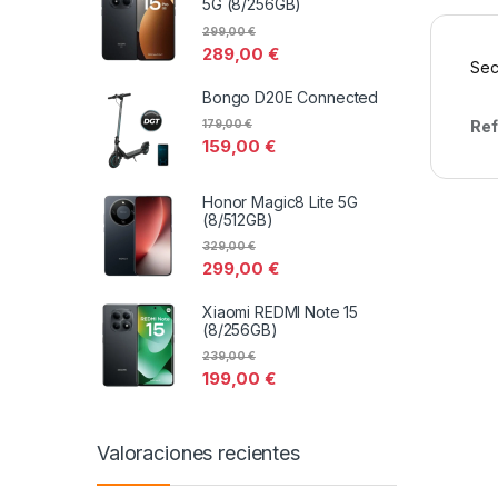
5G (8/256GB)
299,00
€
289,00
€
Sec
Bongo D20E Connected
Ref
179,00
€
159,00
€
Honor Magic8 Lite 5G
(8/512GB)
329,00
€
299,00
€
Xiaomi REDMI Note 15
(8/256GB)
239,00
€
199,00
€
Valoraciones recientes