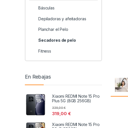
Básculas
Depiladoras y afeitadoras
Planchar el Pelo
Secadores de pelo
Fitness
En Rebajas
Xiaomi REDMI Note 15 Pro
Plus 5G (8GB 256GB)
339,00
€
319,00
€
Xiaomi REDMI Note 15 Pro