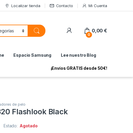
Localizar tienda
Contacto
Mi Cuenta
My Account
0,00
€
0
ne
Espacio Samsung
Lee nuestro Blog
¡Envíos GRATIS desde 50€!
adores de pelo
320 Flashlook Black
Estado:
Agotado