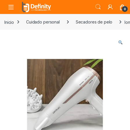
Skip to navigation
Skip to content
Open
0
Inicio
Cuidado personal
Secadores de pelo
Io