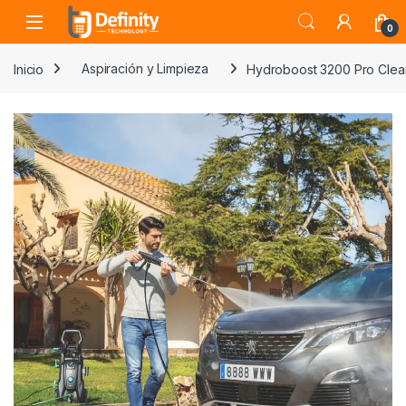
Skip to navigation
Skip to content
Open
0
Inicio
Aspiración y Limpieza
Hydroboost 3200 Pro Clea