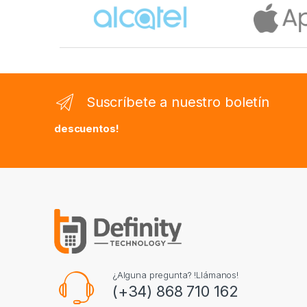
Brands Carousel
Suscríbete a nuestro boletín
descuentos!
¿Alguna pregunta? !Llámanos!
(+34) 868 710 162