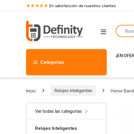
Skip to navigation
Skip to content
En satisfacción de nuestros clientes
Search f
Open
¡EN OFE
Categorías
Inicio
Relojes Inteligentes
Honor Band 
Ver todas las categorías
Relojes Inteligentes