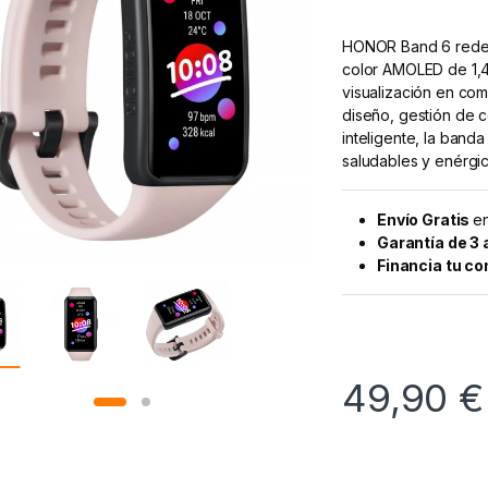
HONOR Band 6 redefin
color AMOLED de 1,
visualización en com
diseño, gestión de co
inteligente, la band
saludables y enérgic
Envío Gratis
en
Garantía de 3
Financia tu c
49,90
€