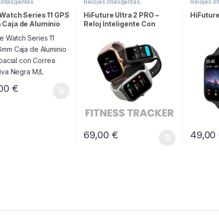
 Inteligentes
Relojes Inteligentes
Relojes In
Watch Series 11 GPS
HiFuture Ultra 2 PRO –
HiFutur
Caja de Aluminio
Reloj Inteligente Con
spacial con Correa
Llamadas Inalámbricas
iva Negra M/L
,00
€
69,00
€
49,00