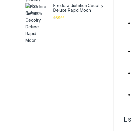
de 5
Freidora dietética Cecofry
Deluxe Rapid Moon
Valorado en
5
de 5
Es