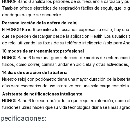
HONOR Band 6 analiza los patrones de su frecuencia cardíaca y pu
También ofrece ejercicios de respiración fáciles de seguir, que lo gu
dondequiera que se encuentre.
Personalización de la esfera del reloj
El HONOR Band 6 permite a los usuarios expresar su estilo, hay un
que se pueden descargar desde la aplicación Health. Los usuarios 
de reloj utilizando las fotos de su teléfono inteligente (solo para And
10 modos de entrenamiento profesional
HONOR Band 6 tiene una gran selección de modos de entrenamiento 
físicos, como correr, caminar, andar en bicicleta y otras actividades,
14 días de duración de la batería
Nuestro reloj con podómetro tiene una mayor duración de la batería,
días para escenarios de uso intensivo con una sola carga completa.
Asistente de notificaciones inteligente
HONOR Band 6 le recordará todo lo que requiera atención, como el m
funciones útiles hacen que su vida tecnológica diaria sea más agra
pecificaciones: