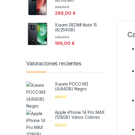
329,00
€
299,00
€
Xiaomi REDMI Note 15
(8/256GB)
Ca
239,00
€
199,00
€
Valoraciones recientes
Xiaomi POCO M3
(4/64GB) Negro
Valorado en
5
de 5
Apple iPhone 14 Pro MAX
(128GB) Varios Colores
Valorado en
5