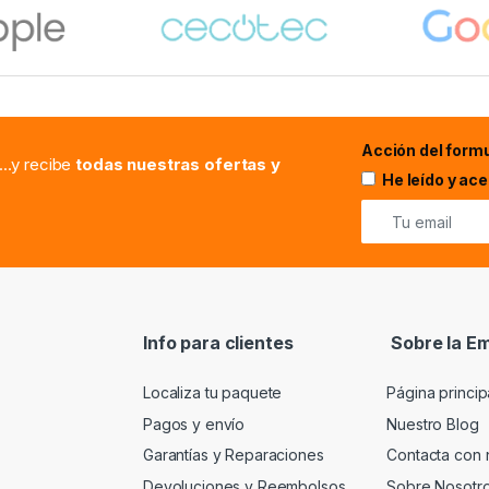
Acción del formu
...y recibe
todas nuestras ofertas y
He leído y ac
Info para clientes
Sobre la E
Localiza tu paquete
Página princip
Pagos y envío
Nuestro Blog
Garantías y Reparaciones
Contacta con 
Devoluciones y Reembolsos
Sobre Nosotr