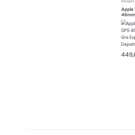
Relojes
Apple 
46mm 
Gris E
Deport
449