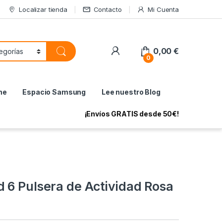
Localizar tienda
Contacto
Mi Cuenta
My Account
0,00
€
0
ne
Espacio Samsung
Lee nuestro Blog
¡Envíos GRATIS desde 50€!
 6 Pulsera de Actividad Rosa