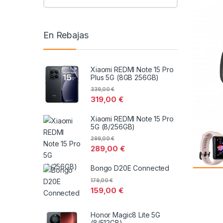
En Rebajas
Xiaomi REDMI Note 15 Pro
Plus 5G (8GB 256GB)
339,00
€
319,00
€
Xiaomi REDMI Note 15 Pro
5G (8/256GB)
299,00
€
289,00
€
Bongo D20E Connected
179,00
€
159,00
€
Honor Magic8 Lite 5G
(8/512GB)