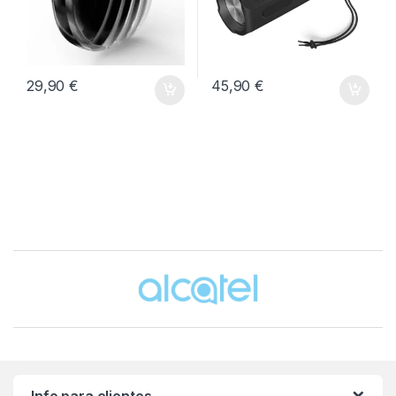
29,90
€
45,90
€
Brands Carousel