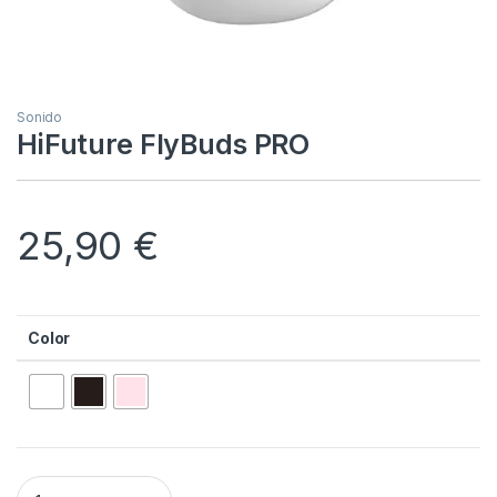
Sonido
HiFuture FlyBuds PRO
25,90
€
Color
HiFuture FlyBuds PRO quantity