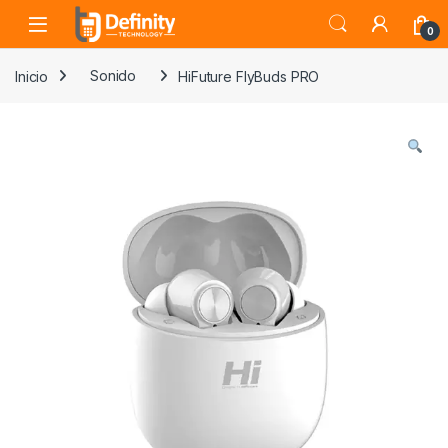
Skip to navigation
Skip to content
Open
0
Inicio
Sonido
HiFuture FlyBuds PRO