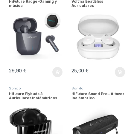
HiFuture Radge-Gaming y
Voltma Beat Bliss
música
Auriculares
29,90
€
25,00
€
Sonido
Sonido
Hifuture Flybuds 3
HiFuture Sound Pro – Altavoz
Auriculares Inalámbricos
inalámbrico
Bluetooth 5.3