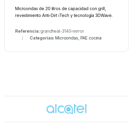
Microondas de 20 litros de capacidad con grill,
revestimiento Anti-Dirt iTech y tecnología 3DWave.
Referencia:
grandheat-3140-mirror
Categorías:
Microondas
,
PAE cocina
Brands Carousel