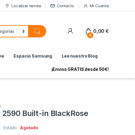
Localizar tienda
Contacto
Mi Cuenta
My Account
0,00
€
0
ne
Espacio Samsung
Lee nuestro Blog
¡Envíos GRATIS desde 50€!
a
2590 Built-in BlackRose
Estado:
Agotado