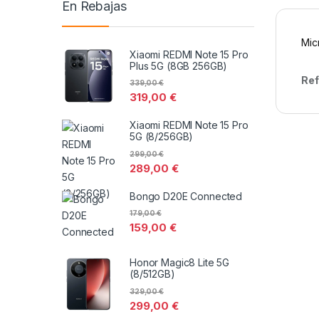
En Rebajas
Mic
Xiaomi REDMI Note 15 Pro
Plus 5G (8GB 256GB)
Ref
339,00
€
319,00
€
Xiaomi REDMI Note 15 Pro
5G (8/256GB)
299,00
€
289,00
€
Bongo D20E Connected
179,00
€
159,00
€
Honor Magic8 Lite 5G
(8/512GB)
329,00
€
299,00
€