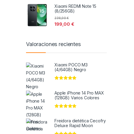
Xiaomi REDMI Note 15
(8/256GB)
239,00
€
199,00
€
Valoraciones recientes
Xiaomi POCO M3
(4/64GB) Negro
Valorado en
5
de 5
Apple iPhone 14 Pro MAX
(128GB) Varios Colores
Valorado en
5
de 5
Freidora dietética Cecofry
Deluxe Rapid Moon