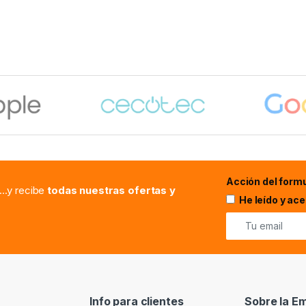
Acción del formu
...y recibe
todas nuestras ofertas y
He leído y ac
Info para clientes
Sobre la E