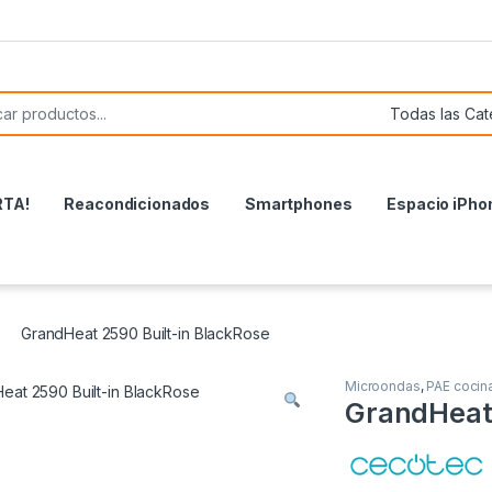
or:
RTA!
Reacondicionados
Smartphones
Espacio iPho
GrandHeat 2590 Built-in BlackRose
Microondas
,
PAE cocin
GrandHeat 