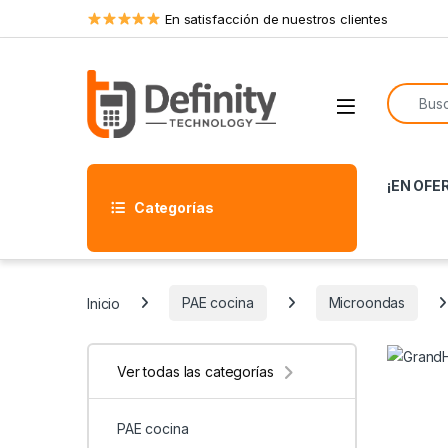
Skip to navigation
Skip to content
En satisfacción de nuestros clientes
Search f
Open
¡EN OFE
Categorías
Inicio
PAE cocina
Microondas
Ver todas las categorías
PAE cocina