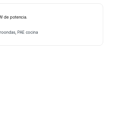
 W de potencia.
roondas
,
PAE cocina