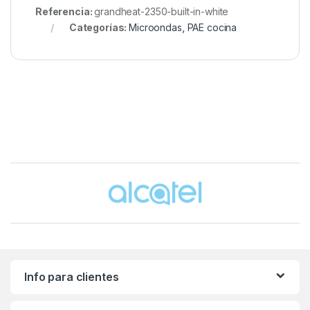
Referencia:
grandheat-2350-built-in-white
Categorías:
Microondas
,
PAE cocina
Brands Carousel
Info para clientes