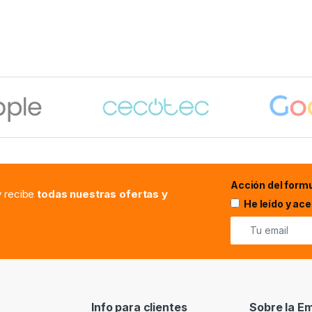
Acción del formu
.y recibe
todas nuestras ofertas y
He leído y ac
Info para clientes
Sobre la E