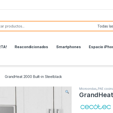
or:
RTA!
Reacondicionados
Smartphones
Espacio iPho
GrandHeat 2000 Built-in Steelblack
Microondas
,
PAE cocin
GrandHeat 