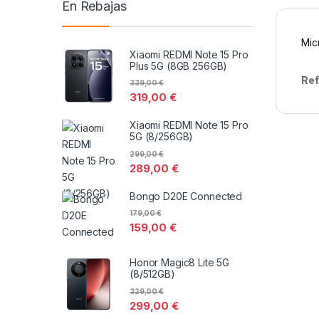
En Rebajas
Mic
Xiaomi REDMI Note 15 Pro
Plus 5G (8GB 256GB)
Ref
339,00
€
319,00
€
Xiaomi REDMI Note 15 Pro
5G (8/256GB)
299,00
€
289,00
€
Bongo D20E Connected
179,00
€
159,00
€
Honor Magic8 Lite 5G
(8/512GB)
329,00
€
299,00
€