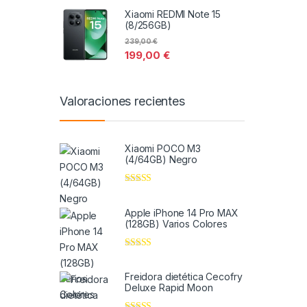
Xiaomi REDMI Note 15
(8/256GB)
239,00
€
199,00
€
Valoraciones recientes
Xiaomi POCO M3
(4/64GB) Negro
Valorado en
5
de 5
Apple iPhone 14 Pro MAX
(128GB) Varios Colores
Valorado en
5
de 5
Freidora dietética Cecofry
Deluxe Rapid Moon