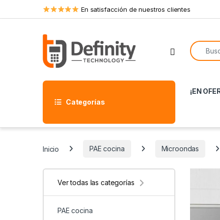
Skip to navigation
Skip to content
En satisfacción de nuestros clientes
Search f
Open
¡EN OFE
Categorías
Inicio
PAE cocina
Microondas
Ver todas las categorías
PAE cocina