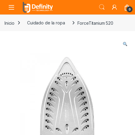
Skip to navigation
Skip to content
Open
0
Inicio
Cuidado de la ropa
ForceTitanium 520